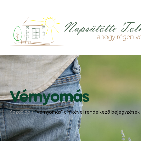
Vérnyomás
Kezdőlap
“vérnyomás” címkével rendelkező bejegyzések