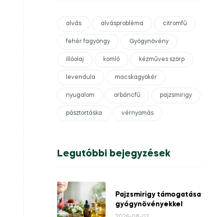
alvás
alvásprobléma
citromfű
fehér fagyöngy
Gyógynövény
illóolaj
komló
kézműves szörp
levendula
macskagyökér
nyugalom
orbáncfű
pajzsmirigy
pásztortáska
vérnyomás
Legutóbbi bejegyzések
Pajzsmirigy támogatása
gyógynövényekkel