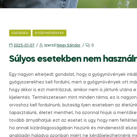
EGÉSZSÉG
GYÓGYNÖVÉNYEK
2025-01-07
szerző
Nagy Sándor
0
Súlyos esetekben nem használ
Egy nagyon elterjedt gondolat, hogy a gyógynövények inkáb
gyógyszerekhez kell fordulni, mert a gyógynövények ott m
hogy akkor is ezt mantrázzuk, amikor nem is jártunk utána e
kijelentés. Természetesen mint minden téma, ez is nagyon á
orvoshoz kell fordulnunk, butaság ilyen eseteben az életünk
tapasztalunk, életet menthet, ha azonnal hívjuk a mentőke
tovább árnyalhatjuk ezt az esetet is úgy, hogy nem feltétlen
ha annak kizárólagosságában hiszünk és mindenestől elut
analógián haladva azonban miért ne kérdőjelezhetnénk me