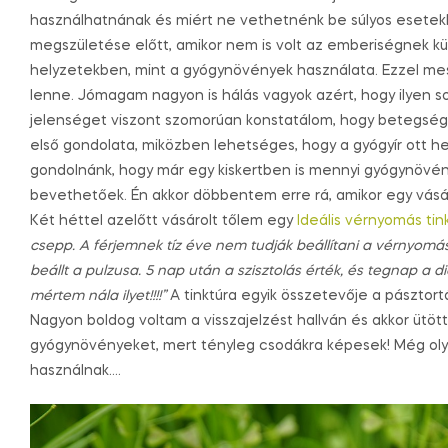
használhatnának és miért ne vethetnénk be súlyos esetek
megszületése előtt, amikor nem is volt az emberiségnek 
helyzetekben, mint a gyógynövények használata. Ezzel mes
lenne. Jómagam nagyon is hálás vagyok azért, hogy ilyen s
jelenséget viszont szomorúan konstatálom, hogy betegség
első gondolata, miközben lehetséges, hogy a gyógyír ott hev
gondolnánk, hogy már egy kiskertben is mennyi gyógynövénn
bevethetőek. Én akkor döbbentem erre rá, amikor egy vásá
Két héttel azelőtt vásárolt tőlem egy
Ideális vérnyomás tin
csepp. A férjemnek tíz éve nem tudják beállítani a vérnyomá
beállt a pulzusa. 5 nap után a szisztolás érték, és tegnap a d
mértem nála ilyet!!!!”
A tinktúra egyik összetevője a pásztortá
Nagyon boldog voltam a visszajelzést hallván és akkor ütö
gyógynövényeket, mert tényleg csodákra képesek! Még oly
használnak….