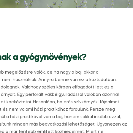
nak a gyógynövények?
b megelőzésre valók, de ha nagy a baj, akkor a
ár nem használnak. Annyira benne van ez a köztudatban,
 dolognak. Valahogy széles körben elfogadott lett ez a
rnyalt. Egy perforált vakbélgyulladással valóban azonnal
et kockáztatni. Hasonlóan, ha erős szívkörnyéki fájdalmat
t és nem valami házi praktikához fordulunk. Persze még
ül a házi praktikával van a baj, hanem sokkal inkább azzal,
asítunk minden más beavatkozási lehetőséget. Ugyanezen az
g a már fentebb említett közhiedelmet. Miért ne