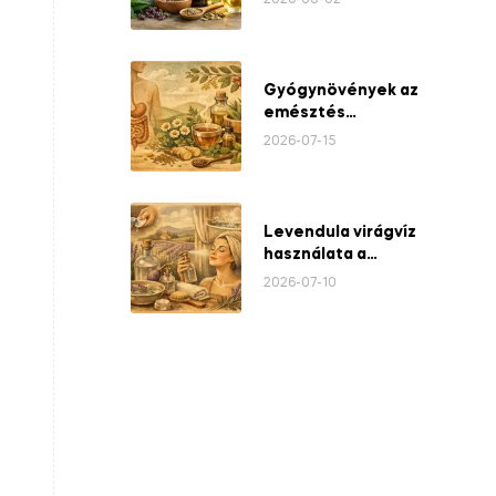
2026-08-02
Gyógynövények az
emésztés
támogatására
2026-07-15
Levendula virágvíz
használata a
mindennapokban
2026-07-10