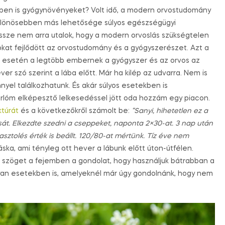
ben is gyógynövényeket? Volt idő, a modern orvostudomány
különösebben más lehetősége súlyos egészségügyi
sze nem arra utalok, hogy a modern orvoslás szükségtelen
okat fejlődött az orvostudomány és a gyógyszerészet. Azt a
 esetén a legtöbb embernek a gyógyszer és az orvos az
er szó szerint a lába előtt. Már ha kilép az udvarra. Nem is
yel találkozhatunk. És akár súlyos esetekben is
rlóm elképesztő lelkesedéssel jött oda hozzám egy piacon.
ktúrát
és a következőkről számolt be:
“Sanyi, hihetetlen ez a
sát. Elkezdte szedni a cseppeket, naponta 2×30-at. 3 nap után
iasztolés érték is beállt. 120/80-at mértünk. Tíz éve nem
ska, ami tényleg ott hever a lábunk előtt úton-útfélen.
tt szöget a fejemben a gondolat, hogy használjuk bátrabban a
an esetekben is, amelyeknél már úgy gondolnánk, hogy nem