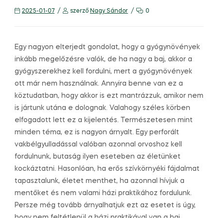
2025-01-07
szerző
Nagy Sándor
0
Egy nagyon elterjedt gondolat, hogy a gyógynövények
inkább megelőzésre valók, de ha nagy a baj, akkor a
gyógyszerekhez kell fordulni, mert a gyógynövények
ott már nem használnak. Annyira benne van ez a
köztudatban, hogy akkor is ezt mantrázzuk, amikor nem
is jártunk utána e dolognak. Valahogy széles körben
elfogadott lett ez a kijelentés. Természetesen mint
minden téma, ez is nagyon árnyalt. Egy perforált
vakbélgyulladással valóban azonnal orvoshoz kell
fordulnunk, butaság ilyen eseteben az életünket
kockáztatni. Hasonlóan, ha erős szívkörnyéki fájdalmat
tapasztalunk, életet menthet, ha azonnal hívjuk a
mentőket és nem valami házi praktikához fordulunk.
Persze még tovább árnyalhatjuk ezt az esetet is úgy,
hogy nem feltétlenül a házi praktikával van a baj,