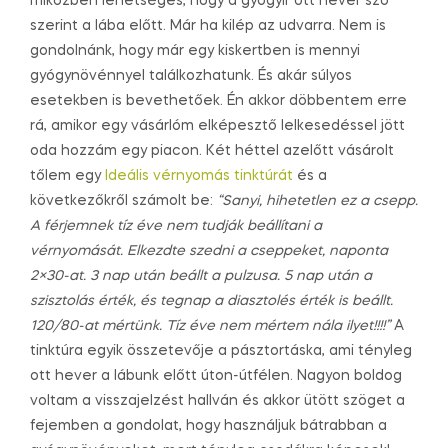
miközben lehetséges, hogy a gyógyír ott hever szó
szerint a lába előtt. Már ha kilép az udvarra. Nem is
gondolnánk, hogy már egy kiskertben is mennyi
gyógynövénnyel találkozhatunk. És akár súlyos
esetekben is bevethetőek. Én akkor döbbentem erre
rá, amikor egy vásárlóm elképesztő lelkesedéssel jött
oda hozzám egy piacon. Két héttel azelőtt vásárolt
tőlem egy
Ideális vérnyomás tinktúrát
és a
következőkről számolt be:
“Sanyi, hihetetlen ez a csepp.
A férjemnek tíz éve nem tudják beállítani a
vérnyomását. Elkezdte szedni a cseppeket, naponta
2×30-at. 3 nap után beállt a pulzusa. 5 nap után a
szisztolás érték, és tegnap a diasztolés érték is beállt.
120/80-at mértünk. Tíz éve nem mértem nála ilyet!!!!”
A
tinktúra egyik összetevője a pásztortáska, ami tényleg
ott hever a lábunk előtt úton-útfélen. Nagyon boldog
voltam a visszajelzést hallván és akkor ütött szöget a
fejemben a gondolat, hogy használjuk bátrabban a