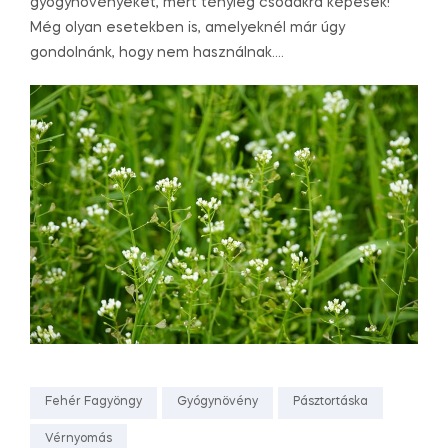
gyógynövényeket, mert tényleg csodákra képesek!
Még olyan esetekben is, amelyeknél már úgy
gondolnánk, hogy nem használnak….
Fehér Fagyöngy
Gyógynövény
Pásztortáska
Vérnyomás