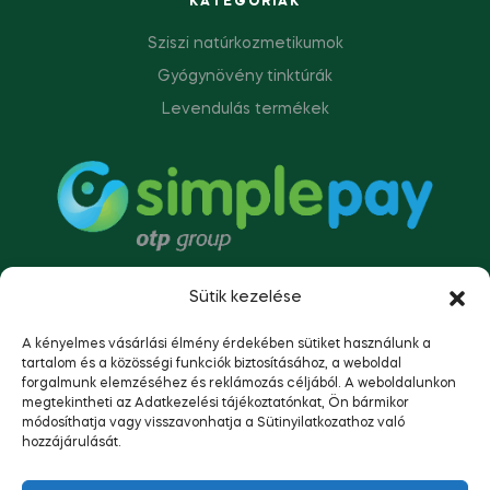
KATEGÓRIÁK
Sziszi natúrkozmetikumok
Gyógynövény tinktúrák
Levendulás termékek
Sütik kezelése
A kényelmes vásárlási élmény érdekében sütiket használunk a
tartalom és a közösségi funkciók biztosításához, a weboldal
forgalmunk elemzéséhez és reklámozás céljából. A weboldalunkon
megtekintheti az Adatkezelési tájékoztatónkat, Ön bármikor
módosíthatja vagy visszavonhatja a Sütinyilatkozathoz való
hozzájárulását.