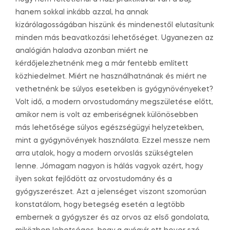
hanem sokkal inkább azzal, ha annak
kizárólagosságában hiszünk és mindenestől elutasítunk
minden más beavatkozási lehetőséget. Ugyanezen az
analógián haladva azonban miért ne
kérdőjelezhetnénk meg a már fentebb említett
közhiedelmet. Miért ne használhatnának és miért ne
vethetnénk be súlyos esetekben is gyógynövényeket?
Volt idő, a modern orvostudomány megszületése előtt,
amikor nem is volt az emberiségnek különösebben
más lehetősége súlyos egészségügyi helyzetekben,
mint a gyógynövények használata. Ezzel messze nem
arra utalok, hogy a modern orvoslás szükségtelen
lenne. Jómagam nagyon is hálás vagyok azért, hogy
ilyen sokat fejlődött az orvostudomány és a
gyógyszerészet. Azt a jelenséget viszont szomorúan
konstatálom, hogy betegség esetén a legtöbb
embernek a gyógyszer és az orvos az első gondolata,