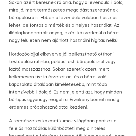
Sokan azért keresnek rá arra, hogy a levendula illóolaj
mire jó, mert természetes megoldást szeretnének
bőrápolásra is. Ebben a levendula valóban hasznos
lehet, de fontos a mérték és a helyes használat. Az
illóolaj koncentrált anyag, ezért közvetlenül a bőrre
nagy felületen nem ajánlott használni hígítás nélkül.
Hordozóolajjal elkeverve jól beilleszthető otthoni
testápolási rutinba, például esti bőrápolásnál vagy
lazító masszázshoz. Sokan szeretik azért, mert
kellemesen tiszta érzetet ad, és a bőrrel való
kapcsolata általában kíméletesebb, mint több
intenzívebb illóolajé. Ez nem jelenti azt, hogy minden
bőrtípus ugyanúgy reagál rá. Érzékeny bőrnél mindig
érdemes próbahasználattal kezdeni.
A természetes kozmetikumok világában pont ez a
felelős hozzáállás különbözteti meg a hiteles