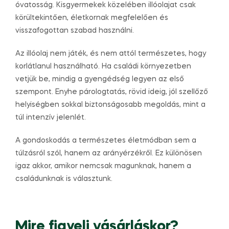
óvatosság. Kisgyermekek közelében illóolajat csak
körültekintően, életkornak megfelelően és
visszafogottan szabad használni.
Az illóolaj nem játék, és nem attól természetes, hogy
korlátlanul használható. Ha családi környezetben
vetjük be, mindig a gyengédség legyen az első
szempont. Enyhe párologtatás, rövid ideig, jól szellőző
helyiségben sokkal biztonságosabb megoldás, mint a
túl intenzív jelenlét.
A gondoskodás a természetes életmódban sem a
túlzásról szól, hanem az arányérzékről. Ez különösen
igaz akkor, amikor nemcsak magunknak, hanem a
családunknak is választunk.
Mire figyelj vásárláskor?