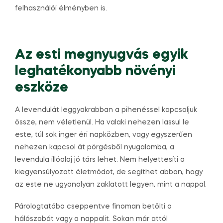
felhasználói élményben is.
Az esti megnyugvás egyik
leghatékonyabb növényi
eszköze
A levendulát leggyakrabban a pihenéssel kapcsoljuk
össze, nem véletlenül. Ha valaki nehezen lassul le
este, túl sok inger éri napközben, vagy egyszerűen
nehezen kapcsol át pörgésből nyugalomba, a
levendula illóolaj jó társ lehet. Nem helyettesíti a
kiegyensúlyozott életmódot, de segíthet abban, hogy
az este ne ugyanolyan zaklatott legyen, mint a nappal.
Párologtatóba cseppentve finoman betölti a
hálószobát vagy a nappalit. Sokan már attól