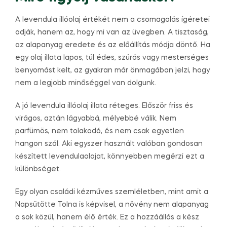
A levendula illóolaj értékét nem a csomagolás ígéretei
adják, hanem az, hogy mi van az üvegben. A tisztaság,
az alapanyag eredete és az előállítás módja döntő. Ha
egy olaj illata lapos, túl édes, szúrós vagy mesterséges
benyomást kelt, az gyakran már önmagában jelzi, hogy
nem a legjobb minőséggel van dolgunk.
A jó levendula illóolaj illata réteges. Először friss és
virágos, aztán lágyabbá, mélyebbé válik. Nem
parfümös, nem tolakodó, és nem csak egyetlen
hangon szól. Aki egyszer használt valóban gondosan
készített levendulaolajat, könnyebben megérzi ezt a
különbséget.
Egy olyan családi kézműves szemléletben, mint amit a
Napsütötte Tolna is képvisel, a növény nem alapanyag
a sok közül, hanem élő érték. Ez a hozzáállás a kész