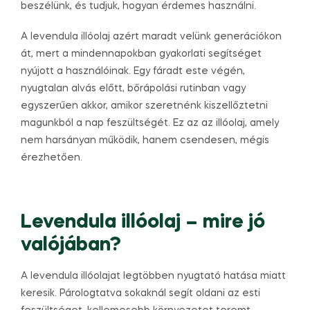
beszélünk, és tudjuk, hogyan érdemes használni.
A levendula illóolaj azért maradt velünk generációkon
át, mert a mindennapokban gyakorlati segítséget
nyújott a használóinak. Egy fáradt este végén,
nyugtalan alvás előtt, bőrápolási rutinban vagy
egyszerűen akkor, amikor szeretnénk kiszellőztetni
magunkból a nap feszültségét. Ez az az illóolaj, amely
nem harsányan működik, hanem csendesen, mégis
érezhetően.
Levendula illóolaj – mire jó
valójában?
A levendula illóolajat legtöbben nyugtató hatása miatt
keresik. Párologtatva sokaknál segít oldani az esti