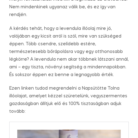
Nem mindenkinek ugyanaz válik be, és ez így van
rendjén.
A kérdés tehát, hogy a levendula illóolaj mire jó,
valójában egy kicsit arról is szól, mire van szükséged
éppen. Több csendre, szelídebb estére,
természetesebb bőrápolásra vagy egy otthonosabb
légkörre? A levendula nem akar többnek látszani annál,
ami – egy tiszta, növényi segítség a mindennapokban.
És sokszor éppen ez benne a legnagyobb érték.
Ezen linken tudod megrendelni a Napsütötte Tolna
illóolajat, amelyet kézzel szüretelünk, vegyszermentes
gazdaságban állítjuk elő és 100% tisztaságban adjuk
tovább: