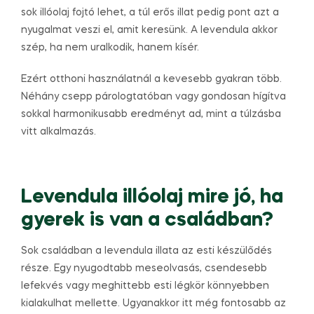
sok illóolaj fojtó lehet, a túl erős illat pedig pont azt a
nyugalmat veszi el, amit keresünk. A levendula akkor
szép, ha nem uralkodik, hanem kísér.
Ezért otthoni használatnál a kevesebb gyakran több.
Néhány csepp párologtatóban vagy gondosan hígítva
sokkal harmonikusabb eredményt ad, mint a túlzásba
vitt alkalmazás.
Levendula illóolaj mire jó, ha
gyerek is van a családban?
Sok családban a levendula illata az esti készülődés
része. Egy nyugodtabb meseolvasás, csendesebb
lefekvés vagy meghittebb esti légkör könnyebben
kialakulhat mellette. Ugyanakkor itt még fontosabb az