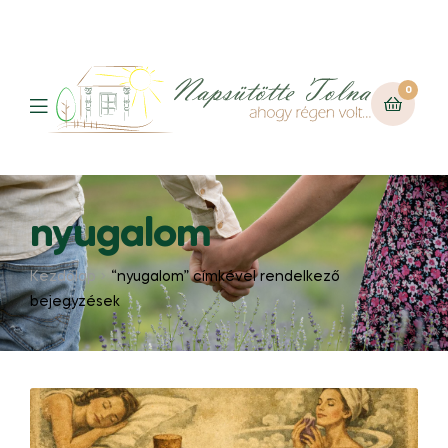
0
nyugalom
Kezdőlap
“nyugalom” címkével rendelkező
bejegyzések