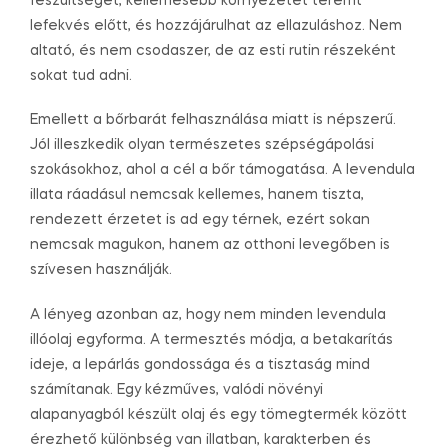
feszültséget, kellemesebb környezetet teremt
lefekvés előtt, és hozzájárulhat az ellazuláshoz. Nem
altató, és nem csodaszer, de az esti rutin részeként
sokat tud adni.
Emellett a bőrbarát felhasználása miatt is népszerű.
Jól illeszkedik olyan természetes szépségápolási
szokásokhoz, ahol a cél a bőr támogatása. A levendula
illata ráadásul nemcsak kellemes, hanem tiszta,
rendezett érzetet is ad egy térnek, ezért sokan
nemcsak magukon, hanem az otthoni levegőben is
szívesen használják.
A lényeg azonban az, hogy nem minden levendula
illóolaj egyforma. A termesztés módja, a betakarítás
ideje, a lepárlás gondossága és a tisztaság mind
számítanak. Egy kézműves, valódi növényi
alapanyagból készült olaj és egy tömegtermék között
érezhető különbség van illatban, karakterben és