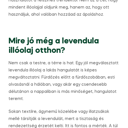
használatot a felszínes trendektől. Nem az a cél, hogy
mindent illóolajjal oldjunk meg, hanem az, hogy ott
használjuk, ahol valóban hozzáad az ápoláshoz.
Mire jó még a levendula
illóolaj otthon?
Nem csak a testre, a térre is hat. Egy jól megválasztott
levendula illóolaj a lakás hangulatát is képes
megváltoztatni. Fürdőzés előtt a fürdőszobában, esti
olvasásnál a hálóban, vagy akár egy csendesebb
délutánon a nappaliban is más minőséget, hangulatot
teremt.
Sokan textilre, ágynemű közelébe vagy illatzsákok
mellé társítják a levendulát, mert a tisztaság és
rendezettség érzetét kelti. Itt is fontos a mérték. A túl