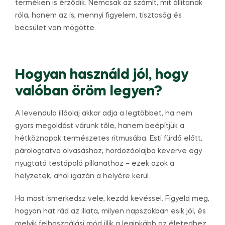
terméken is érződik. Nemcsak az számít, mit állítanak
róla, hanem az is, mennyi figyelem, tisztaság és
becsület van mögötte.
Hogyan használd jól, hogy
valóban öröm legyen?
A levendula illóolaj akkor adja a legtöbbet, ha nem
gyors megoldást várunk tőle, hanem beépítjük a
hétköznapok természetes ritmusába. Esti fürdő előtt,
párologtatva olvasáshoz, hordozóolajba keverve egy
nyugtató testápoló pillanathoz – ezek azok a
helyzetek, ahol igazán a helyére kerül.
Ha most ismerkedsz vele, kezdd kevéssel. Figyeld meg,
hogyan hat rád az illata, milyen napszakban esik jól, és
melyik felhasználási mód illik a leginkább az életedhez.