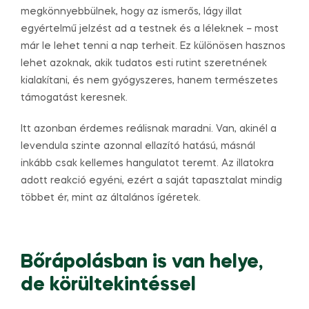
megkönnyebbülnek, hogy az ismerős, lágy illat
egyértelmű jelzést ad a testnek és a léleknek – most
már le lehet tenni a nap terheit. Ez különösen hasznos
lehet azoknak, akik tudatos esti rutint szeretnének
kialakítani, és nem gyógyszeres, hanem természetes
támogatást keresnek.
Itt azonban érdemes reálisnak maradni. Van, akinél a
levendula szinte azonnal ellazító hatású, másnál
inkább csak kellemes hangulatot teremt. Az illatokra
adott reakció egyéni, ezért a saját tapasztalat mindig
többet ér, mint az általános ígéretek.
Bőrápolásban is van helye,
de körültekintéssel