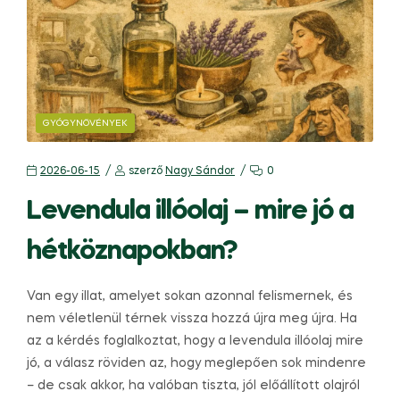
GYÓGYNÖVÉNYEK
2026-06-15
szerző
Nagy Sándor
0
Levendula illóolaj – mire jó a
hétköznapokban?
Van egy illat, amelyet sokan azonnal felismernek, és
nem véletlenül térnek vissza hozzá újra meg újra. Ha
az a kérdés foglalkoztat, hogy a levendula illóolaj mire
jó, a válasz röviden az, hogy meglepően sok mindenre
– de csak akkor, ha valóban tiszta, jól előállított olajról