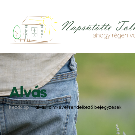
Alvás
Kezdőlap
“alvás” címkével rendelkező bejegyzések