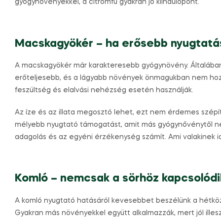
gyógynövényekkel, a citromfű gyakran jó kiindulópont.
Macskagyökér – ha erősebb nyugtatá
A macskagyökér már karakteresebb gyógynövény. Általában 
erőteljesebb, és a lágyabb növények önmagukban nem hoz
feszültség és elalvási nehézség esetén használják.
Az íze és az illata megosztó lehet, ezt nem érdemes szépí
mélyebb nyugtató támogatást, amit más gyógynővénytől nem
adagolás és az egyéni érzékenység számít. Ami valakinek id
Komló – nemcsak a sörhöz kapcsolódi
A komló nyugtató hatásáról kevesebbet beszélünk a hétkö
Gyakran más növényekkel együtt alkalmazzák, mert jól illes