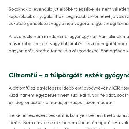
Sokaknak a levendula jut elsőként eszébe, és nem véletlenü
kapcsolódik a nyugalomhoz. Leginkább akkor lehet jó válasz
zakatoló gondolatok vagy a nap végére felgyűlt idegi terhel
A levendula nem mindenkinél ugyanúgy hat. Van, akinek már a
más inkább teaként vagy tinktúraként érzi támogatóbbnak. 
nagyon erős, régóta fennálló alvásgondoknál önmagában k
Citromfű – a túlpörgött esték gyógy
A citromfű az egyik legszelídebb esti gyógynövény. Különös
küzd, hanem egyszerűen nem tud leállni. Sok feladat, sok in
az idegrendszer ne maradjon nappali üzemmódban.
Íze kellemes, ezért teaként is könnyen beilleszthető az es
ideális. Nem durva eszköz, hanem finom támogatás. Ha val