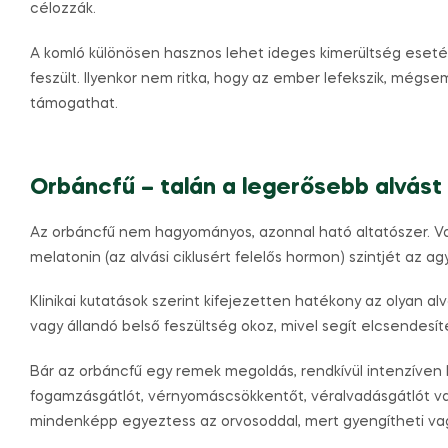
célozzák.
A komló különösen hasznos lehet ideges kimerültség esetén
feszült. Ilyenkor nem ritka, hogy az ember lefekszik, még
támogathat.
Orbáncfű – talán a legerősebb alvás
Az orbáncfű nem hagyományos, azonnal ható altatószer. Val
melatonin (az alvási ciklusért felelős hormon) szintjét az ag
Klinikai kutatások szerint kifejezetten hatékony az olyan 
vagy állandó belső feszültség okoz, mivel segít elcsendesít
Bár az orbáncfű egy remek megoldás, rendkívül intenzíven
fogamzásgátlót, vérnyomáscsökkentőt, véralvadásgátlót va
mindenképp egyeztess az orvosoddal, mert gyengítheti vagy