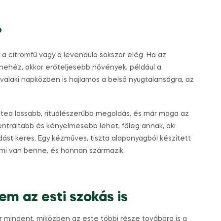
?
, a citromfű vagy a levendula sokszor elég. Ha az
 nehéz, akkor erőteljesebb növények, például a
valaki napközben is hajlamos a belső nyugtalanságra, az
A tea lassabb, rituálészerűbb megoldás, és már maga az
ncentráltabb és kényelmesebb lehet, főleg annak, aki
t keres. Egy kézműves, tiszta alapanyagból készített
 mi van benne, és honnan származik.
m az esti szokás is
r mindent, miközben az este többi része továbbra is a