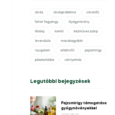
alvás
alvásprobléma
citromfű
fehér fagyöngy
Gyógynövény
illóolaj
komló
kézműves szörp
levendula
macskagyökér
nyugalom
orbáncfű
pajzsmirigy
pásztortáska
vérnyomás
Legutóbbi bejegyzések
Pajzsmirigy támogatása
gyógynövényekkel