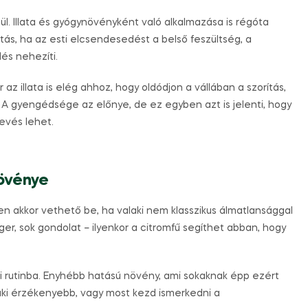
l. Illata és gyógynövényként való alkalmazása is régóta
tás, ha az esti elcsendesedést a belső feszültség, a
és nehezíti.
z illata is elég ahhoz, hogy oldódjon a vállában a szorítás,
A gyengédsége az előnye, de ez egyben azt is jelenti, hogy
evés lehet.
növénye
en akkor vethető be, ha valaki nem klasszikus álmatlansággal
ger, sok gondolat – ilyenkor a citromfű segíthet abban, hogy
ti rutinba. Enyhébb hatású növény, ami sokaknak épp ezért
aki érzékenyebb, vagy most kezd ismerkedni a