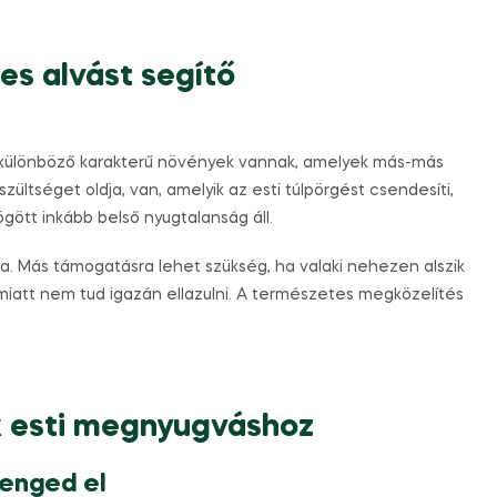
es alvást segítő
 különböző karakterű növények vannak, amelyek más-más
ültséget oldja, van, amelyik az esti túlpörgést csendesíti,
ögött inkább belső nyugtalanság áll.
a. Más támogatásra lehet szükség, ha valaki nehezen alszik
z miatt nem tud igazán ellazulni. A természetes megközelítés
 esti megnyugváshoz
 enged el