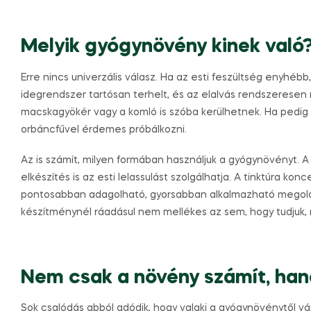
Melyik gyógynövény kinek való
Erre nincs univerzális válasz. Ha az esti feszültség enyhébb
idegrendszer tartósan terhelt, és az elalvás rendszeresen
macskagyökér vagy a komló is szóba kerülhetnek. Ha pedig 
orbáncfűvel érdemes próbálkozni.
Az is számít, milyen formában használjuk a gyógynövényt. 
elkészítés is az esti lelassulást szolgálhatja. A tinktúra ko
pontosabban adagolható, gyorsabban alkalmazható megoldás
készítménynél ráadásul nem mellékes az sem, hogy tudjuk,
Nem csak a növény számít, hane
Sok csalódás abból adódik, hogy valaki a gyógynövénytől vá