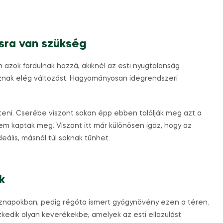
sra van szükség
azok fordulnak hozzá, akiknél az esti nyugtalanság
nak elég változást. Hagyományosan idegrendszeri
teni. Cserébe viszont sokan épp ebben találják meg azt a
 kaptak meg. Viszont itt már különösen igaz, hogy az
eális, másnál túl soknak tűnhet.
k
znapokban, pedig régóta ismert gyógynövény ezen a téren.
zkedik olyan keverékekbe, amelyek az esti ellazulást