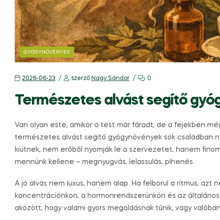
GYÓGYNÖVÉNYEK
2026-06-23
szerző
Nagy Sándor
0
Természetes alvást segítő gy
Van olyan este, amikor a test már fáradt, de a fejekben mé
természetes alvást segítő gyógynövények sok családban ne
kiütnek, nem erőből nyomják le a szervezetet, hanem fino
mennünk kellene – megnyugvás, lelassulás, pihenés.
A jó alvás nem luxus, hanem alap. Ha felborul a ritmus, a
koncentrációnkon, a hormonrendszerünkön és az általános
aközött, hogy valami gyors megoldásnak tűnik, vagy valóba