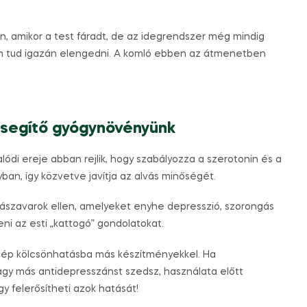
, amikor a test fáradt, de az idegrendszer még mindig
sem tud igazán elengedni. A komló ebben az átmenetben
t segítő gyógynövényünk
ódi ereje abban rejlik, hogy szabályozza a szerotonin és a
yban, így közvetve javítja az alvás minőségét.
alvászavarok ellen, amelyeket enyhe depresszió, szorongás
eni az esti „kattogó” gondolatokat.
 lép kölcsönhatásba más készítményekkel. Ha
gy más antidepresszánst szedsz, használata előtt
 felerősítheti azok hatását!