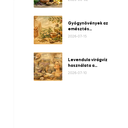
2026-08-02
Gyógynövények az
emésztés
támogatására
2026-07-15
Levendula virágvíz
használata a
mindennapokban
2026-07-10