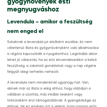
gyógynövények esti
megnyugváshoz
Levendula – amikor a feszültség
nem enged el
Sokaknak a levendula jut elsőként eszébe, és nem
véletlenül. Illata és gyógynövényként való alkalmazása
is régóta kapcsolódik a nyugalomhoz. Leginkább akkor
lehet jó választás, ha az esti elcsendesedést a belső
feszültség, a zakatoló gondolatok vagy a nap végére
felgyűlt idegi terhelés nehezíti.
A levendula nem mindenkinél ugyanúgy hat. Van,
akinek már az illata is elég ahhoz, hogy oldódjon a
vállában a szorítás, más inkább teaként vagy
tinktúraként érzi támogatóbbnak. A gyengédsége az
előnye, de ez egyben azt is jelenti, hogy nagyon erős,