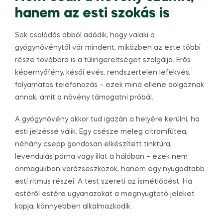
hanem az esti szokás is
Sok csalódás abból adódik, hogy valaki a
gyógynövénytől vár mindent, miközben az este többi
része továbbra is a túlingereltséget szolgálja. Erős
képernyőfény, késői evés, rendszertelen lefekvés,
folyamatos telefonozás – ezek mind ellene dolgoznak
annak, amit a növény támogatni próbál.
A gyógynövény akkor tud igazán a helyére kerülni, ha
esti jelzéssé válik. Egy csésze meleg citromfűtea,
néhány csepp gondosan elkészített tinktúra,
levendulás párna vagy illat a hálóban – ezek nem
önmagukban varázseszközök, hanem egy nyugodtabb
esti ritmus részei. A test szereti az ismétlődést. Ha
estéről estére ugyanazokat a megnyugtató jeleket
kapja, könnyebben alkalmazkodik.