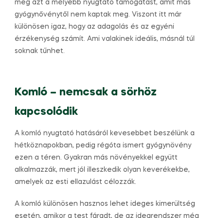
meg azt a mélyebb nyugtató támogatást, amit más
gyógynővénytől nem kaptak meg. Viszont itt már
különösen igaz, hogy az adagolás és az egyéni
érzékenység számít. Ami valakinek ideális, másnál túl
soknak tűnhet.
Komló – nemcsak a sörhöz
kapcsolódik
A komló nyugtató hatásáról kevesebbet beszélünk a
hétköznapokban, pedig régóta ismert gyógynövény
ezen a téren. Gyakran más növényekkel együtt
alkalmazzák, mert jól illeszkedik olyan keverékekbe,
amelyek az esti ellazulást célozzák.
A komló különösen hasznos lehet ideges kimerültség
esetén, amikor a test fáradt, de az idegrendszer még