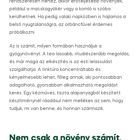
rendszeresen nehéz, akkor erőteljesebb növények,
például a macskagyökér vagy a komló is szóba
kerülhetnek. Ha pedig valaki napközben is hajlamos a
belső nyugtalanságra, az orbáncfűvel érdemes
próbálkozni.
Az is számít, milyen formában használjuk a
gyógynövényt. A tea lassabb, rituálészerűbb megoldás,
és már maga az elkészítés is az esti lelassulást
szolgálhatja. A tinktúra koncentráltabb és
kényelmesebb lehet, főleg annak, aki pontosabban
adagolható, gyorsabban alkalmazható megoldást
keres. Egy kézműves, tiszta alapanyagból készített
készítménynél ráadásul nem mellékes az sem, hogy
tudjuk, mi van benne, és honnan származik.
Nem csak a növény számít,