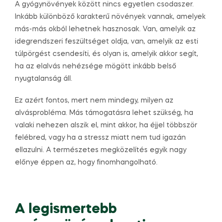
A gyógynövények között nincs egyetlen csodaszer.
Inkább különböző karakterű növények vannak, amelyek
más-más okból lehetnek hasznosak. Van, amelyik az
idegrendszeri feszültséget oldja, van, amelyik az esti
túlpörgést csendesíti, és olyan is, amelyik akkor segít,
ha az elalvás nehézsége mögött inkább belső
nyugtalanság áll.
Ez azért fontos, mert nem mindegy, milyen az
alvásprobléma. Más támogatásra lehet szükség, ha
valaki nehezen alszik el, mint akkor, ha éjjel többször
felébred, vagy ha a stressz miatt nem tud igazán
ellazulni. A természetes megközelítés egyik nagy
előnye éppen az, hogy finomhangolható.
A legismertebb