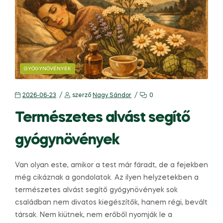
GYÓGYNÖVÉNYEK
2026-06-23
szerző
Nagy Sándor
0
Természetes alvást segítő
gyógynövények
Van olyan este, amikor a test már fáradt, de a fejekben
még cikáznak a gondolatok. Az ilyen helyzetekben a
természetes alvást segítő gyógynövények sok
családban nem divatos kiegészítők, hanem régi, bevált
társak. Nem kiütnek, nem erőből nyomják le a