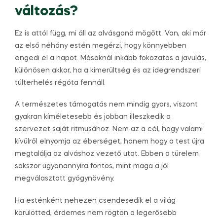
változás?
Ez is attól függ, mi áll az alvásgond mögött. Van, aki már
az első néhány estén megérzi, hogy könnyebben
engedi el a napot. Másoknál inkább fokozatos a javulás,
különösen akkor, ha a kimerültség és az idegrendszeri
túlterhelés régóta fennáll.
A természetes támogatás nem mindig gyors, viszont
gyakran kíméletesebb és jobban illeszkedik a
szervezet saját ritmusához. Nem az a cél, hogy valami
kívülről elnyomja az éberséget, hanem hogy a test újra
megtalálja az alváshoz vezető utat. Ebben a türelem
sokszor ugyanannyira fontos, mint maga a jól
megválasztott gyógynövény.
Ha esténként nehezen csendesedik el a világ
körülötted, érdemes nem rögtön a legerősebb