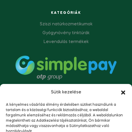
KATEGÓRIÁK
Sziszi natúrkozmetikumok
Gyógynövény tinktúrák
Levendulás termékek
Sütik kezelése
A kényelmes vásárlási élmény érdekében sütiket használunk a
tartalom és a közösségi funkciók biztosításához, a weboldal
forgalmunk elemzéséhez és reklámozás céljából. A weboldalunkon
megtekintheti az Adatkezelési tájékoztatónkat, Ön bármikor
módosíthatja vagy visszavonhatja a Sütinyilatkozathoz való
hozzájárulását.