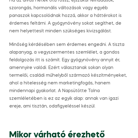
Ha az alvás hetek óta rossz, éjszakai felriadások,
szorongás, hormonális változások vagy egyéb
panaszok kapcsolódnak hozzá, akkor a háttérokot is
érdemes feltárni. A gyógynövény sokat segíthet, de
nem helyettesít minden szükséges kivizsgálást.
Minőség kérdésében sem érdemes engedni. A tiszta
alapanyag, a vegyszermentes szemlélet, a gondos
feldolgozás itt is számít. Egy gyógynövény annyit ér,
amennyire valódi. Ezért választanak sokan olyan
termelői, családi műhelyből származó készítményeket,
ahol a hitelesség nem marketingfogás, hanem
mindennapi gyakorlat. A Napsütötte Tolna
szemléletében is ez az egyik alap: annak van igazi
ereje, ami tisztán, odafigyeléssel készül.
Mikor várható érezhető