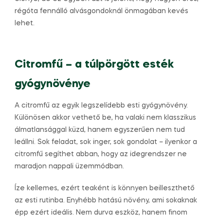
régóta fennálló alvásgondoknál önmagában kevés
lehet.
Citromfű – a túlpörgött esték
gyógynövénye
A citromfű az egyik legszelídebb esti gyógynövény.
Különösen akkor vethető be, ha valaki nem klasszikus
álmatlansággal küzd, hanem egyszerűen nem tud
leállni. Sok feladat, sok inger, sok gondolat – ilyenkor a
citromfű segíthet abban, hogy az idegrendszer ne
maradjon nappali üzemmódban.
Íze kellemes, ezért teaként is könnyen beilleszthető
az esti rutinba. Enyhébb hatású növény, ami sokaknak
épp ezért ideális. Nem durva eszköz, hanem finom