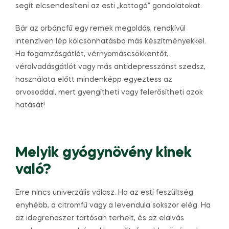
segít elcsendesíteni az esti „kattogó” gondolatokat.
Bár az orbáncfű egy remek megoldás, rendkívül
intenzíven lép kölcsönhatásba más készítményekkel.
Ha fogamzásgátlót, vérnyomáscsökkentőt,
véralvadásgátlót vagy más antidepresszánst szedsz,
használata előtt mindenképp egyeztess az
orvosoddal, mert gyengítheti vagy felerősítheti azok
hatását!
Melyik gyógynövény kinek
való?
Erre nincs univerzális válasz. Ha az esti feszültség
enyhébb, a citromfű vagy a levendula sokszor elég. Ha
az idegrendszer tartósan terhelt, és az elalvás