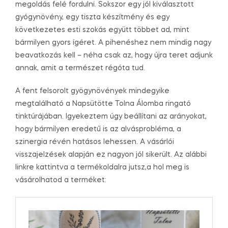
megoldás felé fordulni. Sokszor egy jól kiválasztott
gyógynövény, egy tiszta készítmény és egy
következetes esti szokás együtt többet ad, mint
bármilyen gyors ígéret. A pihenéshez nem mindig nagy
beavatkozás kell – néha csak az, hogy újra teret adjunk
annak, amit a természet régóta tud.
A fent felsorolt gyögynövények mindegyike
megtalálható a Napsütötte Tolna Álomba ringató
tinktúrájában. Igyekeztem úgy beállítani az arányokat,
hogy bármilyen eredetű is az alvásprobléma, a
szinergia révén hatásos lehessen. A vásárlói
visszajelzések alapján ez nagyon jól sikerült. Az alábbi
linkre kattintva a termékoldalra jutsz,a hol meg is
vásárolhatod a terméket: