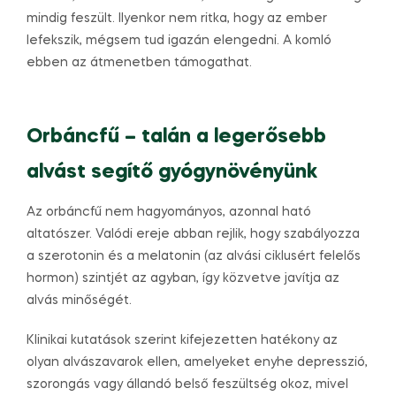
mindig feszült. Ilyenkor nem ritka, hogy az ember
lefekszik, mégsem tud igazán elengedni. A komló
ebben az átmenetben támogathat.
Orbáncfű – talán a legerősebb
alvást segítő gyógynövényünk
Az orbáncfű nem hagyományos, azonnal ható
altatószer. Valódi ereje abban rejlik, hogy szabályozza
a szerotonin és a melatonin (az alvási ciklusért felelős
hormon) szintjét az agyban, így közvetve javítja az
alvás minőségét.
Klinikai kutatások szerint kifejezetten hatékony az
olyan alvászavarok ellen, amelyeket enyhe depresszió,
szorongás vagy állandó belső feszültség okoz, mivel