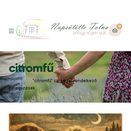
0
citromfű
Kezdőlap
“citromfű” címkével rendelkező
bejegyzések