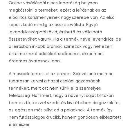
Online vásárlásnál nincs lehetőség helyben
megkóstolni a terméket, ezért a leírásnak és az
előállítás körülményeinek nagy szerepe van. Az első
kapaszkodó mindig az összetevőlista. Egy jó
levendulaszörpnél rövid, érthető és vállalható
összetevőket várunk. Ha a termék neve levendulás, de
a leírásban inkább aromák, színezők vagy nehezen
értelmezhető adalékok uralkodnak, akkor máris
érdemes óvatosnak lenni.
A második fontos jel az eredet. Sok vásárló ma már
tudatosan keresi a hazai családi gazdaságok
termékeit, mert ott nem tűnik el a személyes
felelősség. Ha ismert, hogy a növényt saját birtokon
termesztik, kézzel szedik és kis tételben dolgozzák fel,
az egészen más súlyt ad a palacknak. A termék így
nem futószalagos árucikk, hanem gondosan elkészített
élelmiszer.