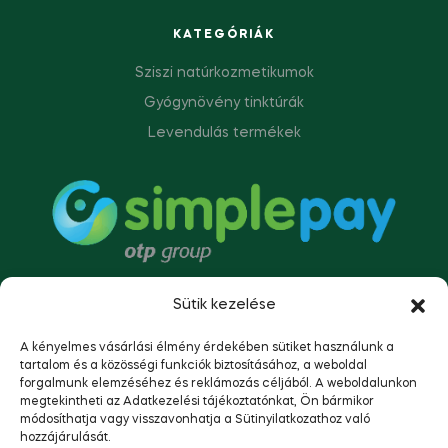
KATEGÓRIÁK
Sziszi natúrkozmetikumok
Gyógynövény tinktúrák
Levendulás termékek
Sütik kezelése
A kényelmes vásárlási élmény érdekében sütiket használunk a
tartalom és a közösségi funkciók biztosításához, a weboldal
forgalmunk elemzéséhez és reklámozás céljából. A weboldalunkon
megtekintheti az Adatkezelési tájékoztatónkat, Ön bármikor
módosíthatja vagy visszavonhatja a Sütinyilatkozathoz való
hozzájárulását.