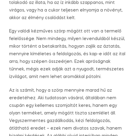
tolakodó az illata, ha az íz inkább szappanos, mint
virágos, vagy ha a cukor teljesen elnyomja a növényt,
akkor az élmény csalódást kelt.
Egy valódi kézműves szörp mögött ott van a termelő
felelőssége. Nem mindegy, milyen levendulából készül,
mikor történt a betakarítás, hogyan zajlik az áztatás,
mennyire kíméletes a feldolgozás, és kap-e időt az ital
arra, hogy szépen összeérjen. Ezek apróságnak
tűnnek, mégis ezek adják azt a nyugodt, természetes
ízvilágot, amit nem lehet aromákkal pótolni.
Az is számít, hogy a szörp mennyire marad hű az
eredetéhez. Aki tudatosan vásárol, általában nem
csupán egy kellemes szomjoltót keres, hanem egy
olyan terméket, amely mögött tiszta szemlélet áll.
Vegyszermentes gazdálkodás, kézi feldolgozás,
átlátható eredet – ezek nem divatos szavak, hanem