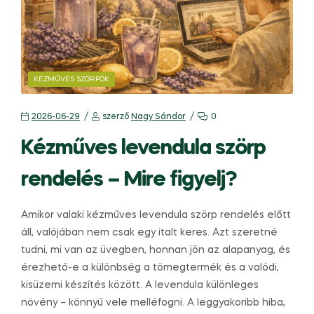
KÉZMŰVES SZÖRPÖK
2026-06-29
szerző
Nagy Sándor
0
Kézműves levendula szörp
rendelés – Mire figyelj?
Amikor valaki kézműves levendula szörp rendelés előtt
áll, valójában nem csak egy italt keres. Azt szeretné
tudni, mi van az üvegben, honnan jön az alapanyag, és
érezhető-e a különbség a tömegtermék és a valódi,
kisüzemi készítés között. A levendula különleges
növény – könnyű vele melléfogni. A leggyakoribb hiba,