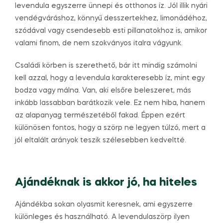
levendula egyszerre ünnepi és otthonos íz. Jól illik nyári
vendégváráshoz, könnyű desszertekhez, limonádéhoz,
szódával vagy csendesebb esti pillanatokhoz is, amikor
valami finom, de nem szokványos italra vágyunk.
Családi körben is szerethető, bár itt mindig számolni
kell azzal, hogy a levendula karakteresebb íz, mint egy
bodza vagy málna. Van, aki elsőre beleszeret, más
inkább lassabban barátkozik vele. Ez nem hiba, hanem
az alapanyag természetéből fakad. Éppen ezért
különösen fontos, hogy a szörp ne legyen túlzó, mert a
jól eltalált arányok teszik szélesebben kedveltté.
Ajándéknak is akkor jó, ha hiteles
Ajándékba sokan olyasmit keresnek, ami egyszerre
különleges és használható. A levendulaszörp ilyen