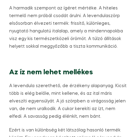
A harmadik szempont az ígéret mértéke. A hiteles
termelő nem próbál csodát árulni. A levendulaszörp
elsősorban élvezeti termék: frissítő, különleges,
nyugtató hangulatú italalap, amely a mindennapokba
visz egy kis természetközeli örömöt. A túlzó állítások
helyett sokkal meggyőzőbb a tiszta kommunikáció.
Az íz nem lehet mellékes
A levendula szerethető, de érzékeny alapanyag. Kicsit
több is elég belőle, mint kellene, és az ital máris
elveszíti egyensúlyát. A jó szörpben a virágosság jelen
van, de nem uralkodik. A cukor kerekíti az ízt, nem
elfedi. A savasság pedig élénkít, nem bánt.
Ezért is van különbség két látszólag hasonló termék