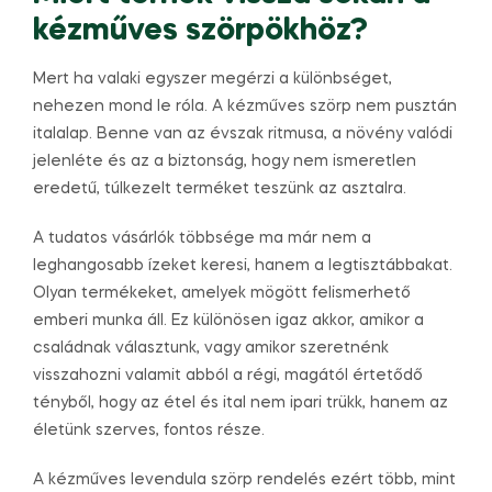
kézműves szörpökhöz?
Mert ha valaki egyszer megérzi a különbséget,
nehezen mond le róla. A kézműves szörp nem pusztán
italalap. Benne van az évszak ritmusa, a növény valódi
jelenléte és az a biztonság, hogy nem ismeretlen
eredetű, túlkezelt terméket teszünk az asztalra.
A tudatos vásárlók többsége ma már nem a
leghangosabb ízeket keresi, hanem a legtisztábbakat.
Olyan termékeket, amelyek mögött felismerhető
emberi munka áll. Ez különösen igaz akkor, amikor a
családnak választunk, vagy amikor szeretnénk
visszahozni valamit abból a régi, magától értetődő
tényből, hogy az étel és ital nem ipari trükk, hanem az
életünk szerves, fontos része.
A kézműves levendula szörp rendelés ezért több, mint