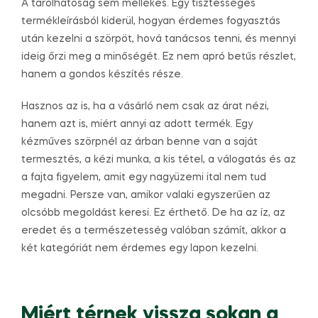
A tárolhatóság sem mellékes. Egy tisztességes
termékleírásból kiderül, hogyan érdemes fogyasztás
után kezelni a szörpöt, hová tanácsos tenni, és mennyi
ideig őrzi meg a minőségét. Ez nem apró betűs részlet,
hanem a gondos készítés része.
Hasznos az is, ha a vásárló nem csak az árat nézi,
hanem azt is, miért annyi az adott termék. Egy
kézműves szörpnél az árban benne van a saját
termesztés, a kézi munka, a kis tétel, a válogatás és az
a fajta figyelem, amit egy nagyüzemi ital nem tud
megadni. Persze van, amikor valaki egyszerűen az
olcsóbb megoldást keresi. Ez érthető. De ha az íz, az
eredet és a természetesség valóban számít, akkor a
két kategóriát nem érdemes egy lapon kezelni.
Miért térnek vissza sokan a