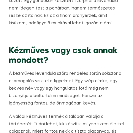
között. Egy gondosan készített szörpnél a levendula
nem idegen test a pohárban, hanem természetes
része az italnak. Ez az a finom arányérzék, amit
kisüzemi, odafigyelő munkával lehet igazán elérni.
Kézműves vagy csak annak
mondott?
A kézműves levendula szörp rendelés során sokszor a
csomagolás viszi el a figyelmet. Egy szép címke, egy
kedves név vagy egy hangulatos fotó még nem
bizonyítja a beltartalmi minőséget. Persze az
igényesség fontos, de önmagában kevés.
A valódi kézműves termék általában vállalja a
történetét. Tudni lehet, kik készítik, milyen szemlélettel
dolgoznak, miért fontos nekik a tiszta alapanyag, és