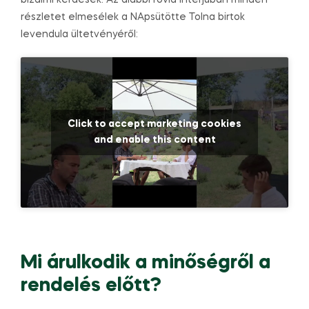
bizalmi kérdések. Az alábbi rövid interjúban minden
részletet elmesélek a NApsütötte Tolna birtok
levendula ültetvényéről:
Click to accept marketing cookies
and enable this content
Mi árulkodik a minőségről a
rendelés előtt?