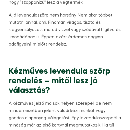
hogy “szappanízű” lesz a végtermék.
A jó levendulaszörp nem harsány. Nem akar többet
mutatni annál, ami. Finoman virágos, tiszta és
kiegyensúlyozott marad vízzel vagy szódával hígítva és
limonádéban is. Éppen ezért érdemes nagyon
odafigyelni, mielőtt rendelsz.
Kézműves levendula szörp
rendelés – mitől lesz jó
választás?
A kézműves jelző ma sok helyen szerepel, de nem
minden esetben jelent valódi kézi munkát vagy
gondos alapanyag-válogatást. Egy levendulaszörpnél a
minőség már az első kortynál megmutatkozik. Ha túl