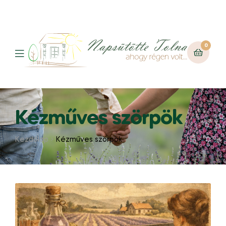
0
Kézműves szörpök
Kezdőlap
Kézműves szörpök