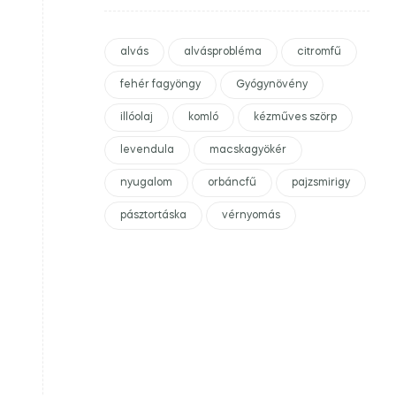
alvás
alvásprobléma
citromfű
fehér fagyöngy
Gyógynövény
illóolaj
komló
kézműves szörp
levendula
macskagyökér
nyugalom
orbáncfű
pajzsmirigy
pásztortáska
vérnyomás