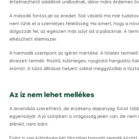
értelmezhető adalékok uralkodnak, akkor máris érdemes óv
A második fontos jel az eredet. Sok vásárló ma már tudatos
nem tűnik el a személyes felelősség. Ha ismert, hogy a növé
dolgozzák fel, az egészen más súlyt ad a palacknak. A ter
elkészített élelmiszer.
A harmadik szempont az ígéret mértéke. A hiteles termelő 
élvezeti termék: frissítő, különleges, nyugtató hangulatú i
örömöt. A túlzó állítások helyett sokkal meggyőzőbb a tisz
Az íz nem lehet mellékes
A levendula szerethető, de érzékeny alapanyag. Kicsit több is
egyensúlyát. A jó szörpben a virágosság jelen van, de nem ur
élénkít, nem bánt.
Ezért is van különbség két látszólag hasonló termék közöt