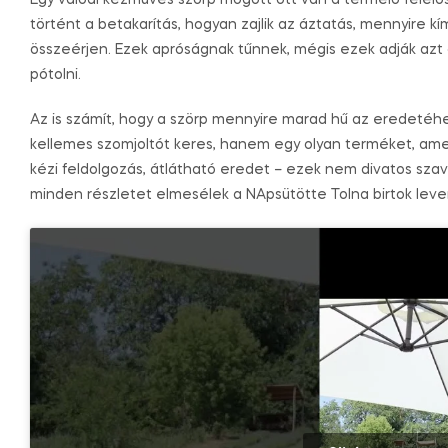
Egy valódi kézműves szörp mögött ott van a termelő felelő
történt a betakarítás, hogyan zajlik az áztatás, mennyire kí
összeérjen. Ezek apróságnak tűnnek, mégis ezek adják azt 
pótolni.
Az is számít, hogy a szörp mennyire marad hű az eredetéhe
kellemes szomjoltót keres, hanem egy olyan terméket, ame
kézi feldolgozás, átlátható eredet – ezek nem divatos szav
minden részletet elmesélek a NApsütötte Tolna birtok leve