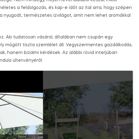
ssége. Nem mindegy, milyen levendulából készül, mikor
méletes a feldolgozás, és kap-e időt az ital arra, hogy szépen
a nyugodt, természetes ízvilágot, amit nem lehet aromákkal
z. Aki tudatosan vásárol, általában nem csupán egy
ly mögött tiszta szemlélet áll. Vegyszermentes gazdálkodás,
ak, hanem bizalmi kérdések. Az alábbi rövid interjúban
ndula ültetvényéről: