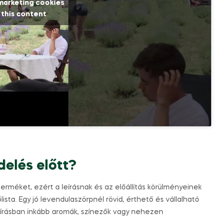
 marketing cookies
 this content
delés előtt?
erméket, ezért a leírásnak és az előállítás körülményeinek
sta. Egy jó levendulaszörpnél rövid, érthető és vállalható
eírásban inkább aromák, színezők vagy nehezen