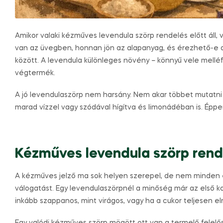
Amikor valaki kézműves levendula szörp rendelés előtt áll, 
van az üvegben, honnan jön az alapanyag, és érezhető-e a
között. A levendula különleges növény – könnyű vele melléfo
végtermék.
A jó levendulaszörp nem harsány. Nem akar többet mutatni a
marad vízzel vagy szódával hígítva és limonádéban is. Éppe
Kézműves levendula szörp rende
A kézműves jelző ma sok helyen szerepel, de nem minden 
válogatást. Egy levendulaszörpnél a minőség már az első kor
inkább szappanos, mint virágos, vagy ha a cukor teljesen el