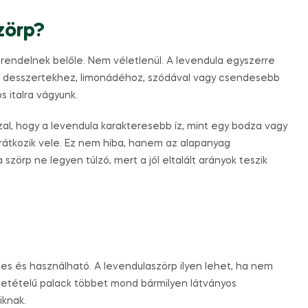
zörp?
 rendelnek belőle. Nem véletlenül. A levendula egyszerre
nnyű desszertekhez, limonádéhoz, szódával vagy csendesebb
s italra vágyunk.
zzal, hogy a levendula karakteresebb íz, mint egy bodza vagy
arátkozik vele. Ez nem hiba, hanem az alapanyag
zörp ne legyen túlzó, mert a jól eltalált arányok teszik
es és használható. A levendulaszörp ilyen lehet, ha nem
szetételű palack többet mond bármilyen látványos
iknak.