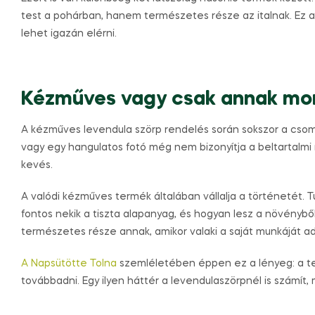
test a pohárban, hanem természetes része az italnak. Ez a
lehet igazán elérni.
Kézműves vagy csak annak mo
A kézműves levendula szörp rendelés során sokszor a csoma
vagy egy hangulatos fotó még nem bizonyítja a beltartalm
kevés.
A valódi kézműves termék általában vállalja a történetét. Tu
fontos nekik a tiszta alapanyag, és hogyan lesz a növényből
természetes része annak, amikor valaki a saját munkáját ad
A Napsütötte Tolna
szemléletében éppen ez a lényeg: a te
továbbadni. Egy ilyen háttér a levendulaszörpnél is számít,