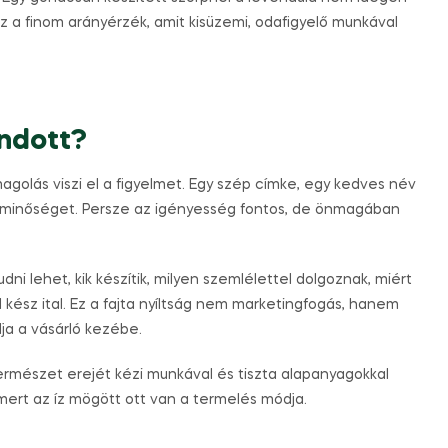
z a finom arányérzék, amit kisüzemi, odafigyelő munkával
ndott?
golás viszi el a figyelmet. Egy szép címke, egy kedves név
i minőséget. Persze az igényesség fontos, de önmagában
dni lehet, kik készítik, milyen szemlélettel dolgoznak, miért
 kész ital. Ez a fajta nyíltság nem marketingfogás, hanem
ja a vásárló kezébe.
rmészet erejét kézi munkával és tiszta alapanyagokkal
 mert az íz mögött ott van a termelés módja.