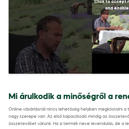
Click to accept
and enable
Mi árulkodik a minőségről a ren
Online vásárlásnál nincs lehetőség helyben megkóstolni a t
nagy szerepe van. Az első kapaszkodó mindig az összetevőli
összetevőket várunk. Ha a termék neve levendulás, de a l