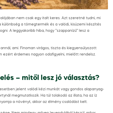
valójában nem csak egy italt keres. Azt szeretné tudni, mi
 különbség a tömegtermék és a valódi, kisüzemi készítés
gni. A leggyakoribb hiba, hogy “szappanízű” lesz a
nnál, ami. Finoman virágos, tiszta és kiegyensúlyozott
n ezért érdemes nagyon odafigyelni, mielőtt rendelsz.
lés – mitől lesz jó választás?
esetben jelent valódi kézi munkát vagy gondos alapanyag-
tynál megmutatkozik. Ha túl tolakodó az illata, ha az íz
nyomja a növényt, akkor az élmény csalódást kelt.