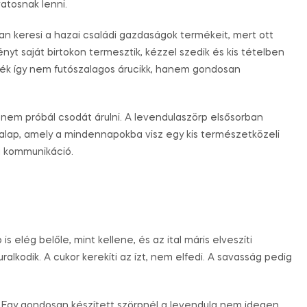
atosnak lenni.
an keresi a hazai családi gazdaságok termékeit, mert ott
nyt saját birtokon termesztik, kézzel szedik és kis tételben
mék így nem futószalagos árucikk, hanem gondosan
nem próbál csodát árulni. A levendulaszörp elsősorban
talalap, amely a mindennapokba visz egy kis természetközeli
ta kommunikáció.
 elég belőle, mint kellene, és az ital máris elveszíti
alkodik. A cukor kerekíti az ízt, nem elfedi. A savasság pedig
t. Egy gondosan készített szörpnél a levendula nem idegen