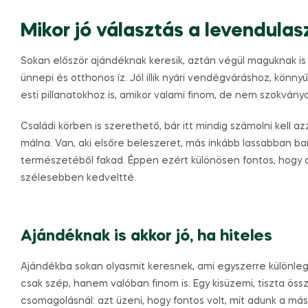
Mikor jó választás a levendulas
Sokan először ajándéknak keresik, aztán végül maguknak is
ünnepi és otthonos íz. Jól illik nyári vendégváráshoz, kö
esti pillanatokhoz is, amikor valami finom, de nem szokványo
Családi körben is szerethető, bár itt mindig számolni kell a
málna. Van, aki elsőre beleszeret, más inkább lassabban b
természetéből fakad. Éppen ezért különösen fontos, hogy a s
szélesebben kedveltté.
Ajándéknak is akkor jó, ha hiteles
Ajándékba sokan olyasmit keresnek, ami egyszerre különleg
csak szép, hanem valóban finom is. Egy kisüzemi, tiszta ös
csomagolásnál: azt üzeni, hogy fontos volt, mit adunk a más