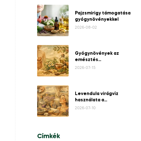
Pajzsmirigy támogatása
gyógynövényekkel
2026-08-02
Gyógynövények az
emésztés
támogatására
2026-07-15
Levendula virágvíz
használata a
mindennapokban
2026-07-10
Címkék