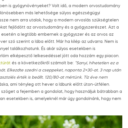
ben is gyógynövényeket? Volt idő, a modern orvostudomány
különösebben más lehetősége súlyos egészségügyi
sze nem arra utalok, hogy a modern orvoslás szükségtelen
okat fejlődött az orvostudomány és a gyógyszerészet. Azt a
 esetén a legtöbb embernek a gyógyszer és az orvos az
er szó szerint a lába előtt. Már ha kilép az udvarra. Nem is
yel találkozhatunk. És akár súlyos esetekben is
rlóm elképesztő lelkesedéssel jött oda hozzám egy piacon.
ktúrát
és a következőkről számolt be:
“Sanyi, hihetetlen ez a
sát. Elkezdte szedni a cseppeket, naponta 2×30-at. 3 nap után
iasztolés érték is beállt. 120/80-at mértünk. Tíz éve nem
ska, ami tényleg ott hever a lábunk előtt úton-útfélen.
tt szöget a fejemben a gondolat, hogy használjuk bátrabban a
an esetekben is, amelyeknél már úgy gondolnánk, hogy nem