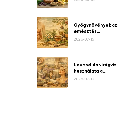
2026-08-02
Gyógynövények az
emésztés
támogatására
2026-07-15
Levendula virágvíz
használata a
mindennapokban
2026-07-10