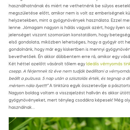
használhatnának és miért ne vethetnénk be súlyos esetek
megszületése előtt, amikor nem is volt az emberiségnek 
helyzetekben, mint a gyógynövények használata. Ezzel mes
lenne. Jómagam nagyon is hálás vagyok azért, hogy ilyen s
jelenséget viszont szomorúan konstatálom, hogy betegség
első gondolata, miközben lehetséges, hogy a gyógyír ott hev
gondolnánk, hogy már egy kiskertben is mennyi gyógynövénn
bevethetőek. Én akkor döbbentem erre rá, amikor egy vásá
Két héttel azelőtt vásárolt tőlem egy
Ideális vérnyomás tin
csepp. A férjemnek tíz éve nem tudják beállítani a vérnyomá
beállt a pulzusa. 5 nap után a szisztolás érték, és tegnap a d
mértem nála ilyet!!!!”
A tinktúra egyik összetevője a pásztortá
Nagyon boldog voltam a visszajelzést hallván és akkor ütö
gyógynövényeket, mert tényleg csodákra képesek! Még oly
használnak….