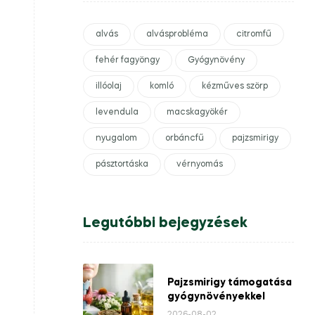
alvás
alvásprobléma
citromfű
fehér fagyöngy
Gyógynövény
illóolaj
komló
kézműves szörp
levendula
macskagyökér
nyugalom
orbáncfű
pajzsmirigy
pásztortáska
vérnyomás
Legutóbbi bejegyzések
Pajzsmirigy támogatása
gyógynövényekkel