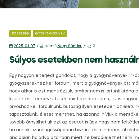
EGÉSZSÉG
GYÓGYNÖVÉNYEK
2025-01-07
szerző
Nagy Sándor
0
Súlyos esetekben nem használ
Egy nagyon elterjedt gondolat, hogy a gyógynövények inkáb
gyógyszerekhez kell fordulni, mert a gyógynövények ott m
hogy akkor is ezt mantrázzuk, amikor nem is jártunk utána e
kijelentés. Természetesen mint minden téma, ez is nagyon á
orvoshoz kell fordulnunk, butaság ilyen eseteben az életünk
tapasztalunk, életet menthet, ha azonnal hívjuk a mentőke
tovább árnyalhatjuk ezt az esetet is úgy, hogy nem feltétlen
ha annak kizárólagosságában hiszünk és mindenestől elut
analógián haladva azonban miért ne kérdőjelezhetnénk me