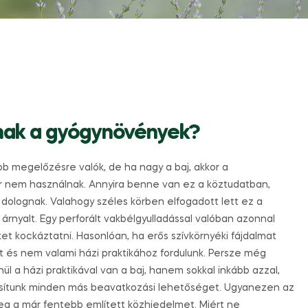
nak a gyógynövények?
b megelőzésre valók, de ha nagy a baj, akkor a
ár nem használnak. Annyira benne van ez a köztudatban,
 dolognak. Valahogy széles körben elfogadott lett ez a
rnyalt. Egy perforált vakbélgyulladással valóban azonnal
et kockáztatni. Hasonlóan, ha erős szívkörnyéki fájdalmat
t és nem valami házi praktikához fordulunk. Persze még
ül a házi praktikával van a baj, hanem sokkal inkább azzal,
asítunk minden más beavatkozási lehetőséget. Ugyanezen az
g a már fentebb említett közhiedelmet. Miért ne