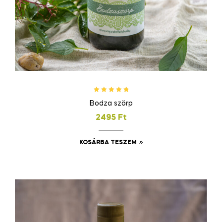
Értékelés:
Bodza szörp
5.00
/ 5
2495
Ft
KOSÁRBA TESZEM