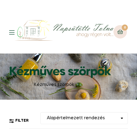
0
Kézműves szörpök
Kezdőlap
Kézműves szörpök
FILTER