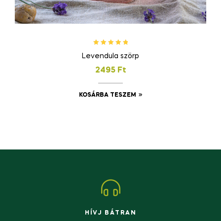
Értékelés:
Levendula szörp
5.00
/ 5
2495
Ft
KOSÁRBA TESZEM
HÍVJ BÁTRAN