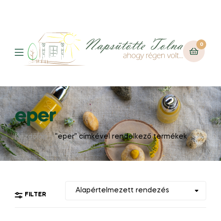
0
eper
Kezdőlap
“eper” címkével rendelkező termékek
FILTER