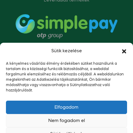
Levendulás termékek
Sütik kezelése
A kényelmes vásárlási élmény érdekében sütiket használunk a
tartalom és a közösségi funkciók biztosításához, a weboldal
forgalmunk elemzéséhez és reklámozás céljából. A weboldalunkon
megtekintheti az Adatkezelési tájékoztatónkat, Ön bármikor
módosíthatja vagy visszavonhatja a Sütinyilatkozathoz való
hozzájárulását.
Copyright © 2023
Napsütötte Tolna.
Minden jog
Elfogadom
fenntartva.
Nem fogadom el