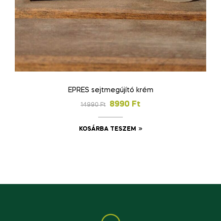
EPRES sejtmegújító krém
8990
Ft
14990
Ft
KOSÁRBA TESZEM