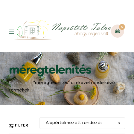
0
méregtelenítés
Kezdőlap
“méregtelenítés” címkével rendelkező
termékek
FILTER