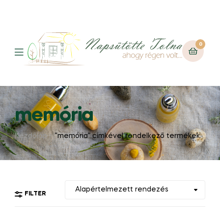
0
memória
Kezdőlap
“memória” címkével rendelkező termékek
FILTER