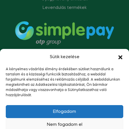
Levendulás termékek
Sütik kezelése
A kényelmes vásárlási élmény érdekében sütiket használunk a
tartalom és a közösségi funkciók biztosításához, a weboldal
forgalmunk elemzéséhez és reklámozás céljából. A weboldalunkon
megtekintheti az Adatkezelési tájékoztatónkat, Ön bármikor
módosíthatja vagy visszavonhatja a Sütinyilatkozathoz való
hozzájárulását.
Copyright © 2023
Napsütötte Tolna.
Minden jog
Elfogadom
fenntartva.
Nem fogadom el