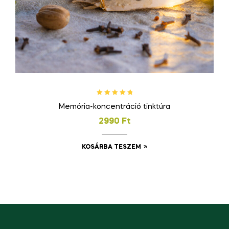
Értékelés:
Memória-koncentráció tinktúra
5.00
/ 5
2990
Ft
KOSÁRBA TESZEM