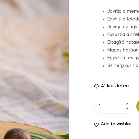
értékelés
alapján
Javítja a memó
Enyhíti a fel
Javítja az agy
Fokozza a szel
Értágító hatás
Magas hatóan
Egyszerű és g
Szinergikus ha
41 készleten
Add to wishlist