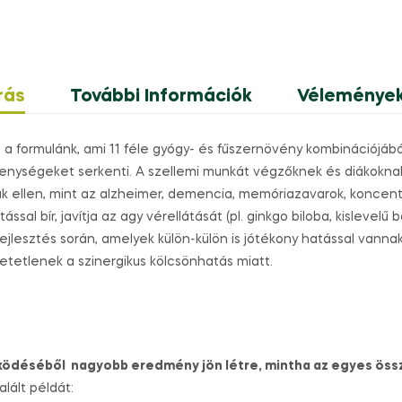
rás
További Információk
Vélemények
z a formulánk, ami 11 féle gyógy- és fűszernövény kombinációjábó
kenységeket serkenti. A szellemi munkát végzőknek és diákokna
 ellen, mint az alzheimer, demencia, memóriazavarok, koncen
ssal bír, javítja az agy vérellátását (pl. ginkgo biloba, kisleve
jlesztés során, amelyek külön-külön is jótékony hatással vannak
etetlenek a szinergikus kölcsönhatás miatt.
ödéséből nagyobb eredmény jön létre, mintha az egyes ös
lált példát: