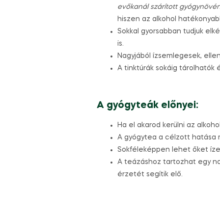
evőkanál szárított gyógynövén
hiszen az alkohol hatékonyab
Sokkal gyorsabban tudjuk elké
is.
Nagyjából ízsemlegesek, ellen
A tinktúrák sokáig tárolhatók
A gyógyteák előnyei:
Ha el akarod kerülni az alkoho
A gyógytea a célzott hatása m
Sokféleképpen lehet őket ízes
A teázáshoz tartozhat egy n
érzetét segítik elő.