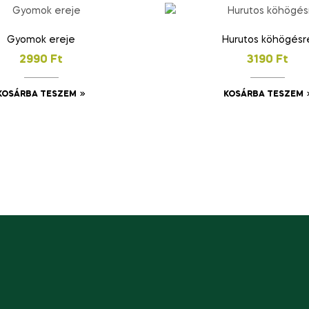
Gyomok ereje
Hurutos köhögésr
2990
Ft
3190
Ft
KOSÁRBA TESZEM
KOSÁRBA TESZEM