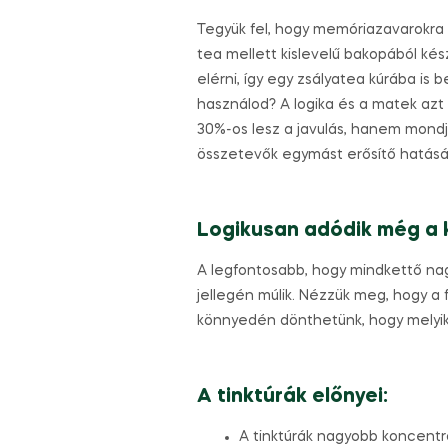
Tegyük fel, hogy memóriazavarokra e
tea mellett kislevelű bakopából kész
elérni, így egy zsályatea kúrába is
használod? A logika és a matek az
30%-os lesz a javulás, hanem mondj
összetevők egymást erősítő hatásábó
Logikusan adódik még a k
A legfontosabb, hogy mindkettő nagy
jellegén múlik. Nézzük meg, hogy a 
könnyedén dönthetünk, hogy melyik
A tinktúrák előnyei:
A tinktúrák nagyobb koncentr