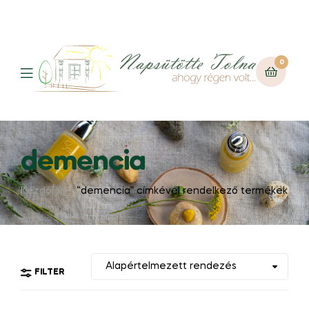
0
demencia
Kezdőlap
“demencia” címkével rendelkező termékek
FILTER