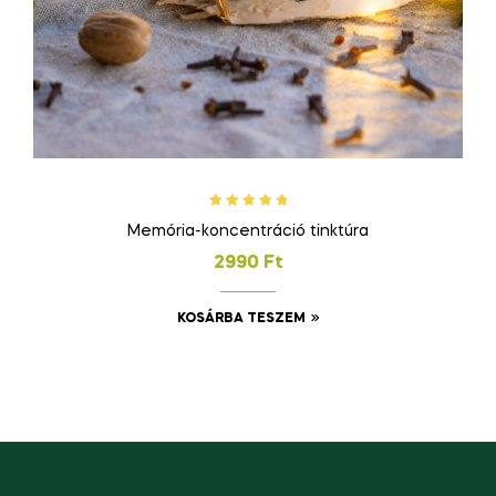
Értékelés:
Memória-koncentráció tinktúra
5.00
/ 5
2990
Ft
KOSÁRBA TESZEM