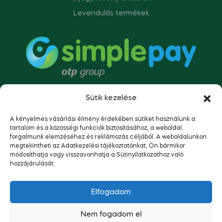
Levendulás termékek
Sütik kezelése
A kényelmes vásárlási élmény érdekében sütiket használunk a
tartalom és a közösségi funkciók biztosításához, a weboldal
forgalmunk elemzéséhez és reklámozás céljából. A weboldalunkon
megtekintheti az Adatkezelési tájékoztatónkat, Ön bármikor
módosíthatja vagy visszavonhatja a Sütinyilatkozathoz való
hozzájárulását.
Copyright © 2023
Napsütötte Tolna.
Minden jog
Elfogadom
fenntartva.
Nem fogadom el