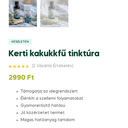
KÉSZLETEN
Kerti kakukkfű tinktúra
(
2
Vásárlói Értékelés)
Értékelés
2
5.00
az 5-ből,
2990
Ft
értékelés
alapján
Támogatja az idegrendszert
Élénkíti a szellemi folyamatokat
Gyomorerősítő hatású
Jó közérzetet termet
Magas hatóanyag tartalom