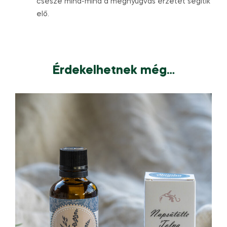
csésze mind-mind a megnyugvás érzetét segítik
elő.
Érdekelhetnek még…