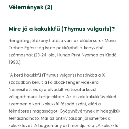
Vélemények (2)
Mire jó a kakukkfű (Thymus vulgaris)?
Rengeteg jótékony hatása van, az alábbi sorok Maria
Treben Egészség Isten patikájából c. könyvéből
származnak (23-24. old., Hunga Print Nyomda és Kiadó,
1990.):
“A kerti kakukkfű (Thymus vulgaris) hazánkba a XI.
században került a Földközi-tenger vidékéről.
Nemesített és újra elvadult változatai közül
válogathatunk kertjeinkben. Az északi kakukkfüvekkel
szemben a kerti kakukkfű fásodó szárú, eléri a
félméteres magasságot. Gyógynövénynek mindegyikük
felhasználható. Már az antikvitásban jól ismerték a
kakukkfüvet. A hagyomány azt mondja róla: „A kakukkfű