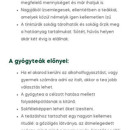
megfelelő mennyiséget és már ihatjuk is.
Nagyjából ízsemlegesek, ellentétben a teákkal,
amelyek közül némelyik igen kellemetlen ízű.
A tinktúrák sokáig tárolhatók és sokáig őrzik meg
a hatóanyag tartalmukat. Sötét, hűvös helyen
akár két évig is elállnak.
A gyógyteák előnyei:
Ha el akarod kerülni az alkoholfogyasztást, vagy
gyermek számára adni az italt, akkor a tea jobb
választás lehet.
A gyógytea a célzott hatása mellett
folyadékpótlásnak is kitűnő.
Sokféleképpen lehet őket ízesíteni.
A teázáshoz tartozhat egy nagyon kellemes
rituálé: a gőzölgés látványa, az átmelegedett