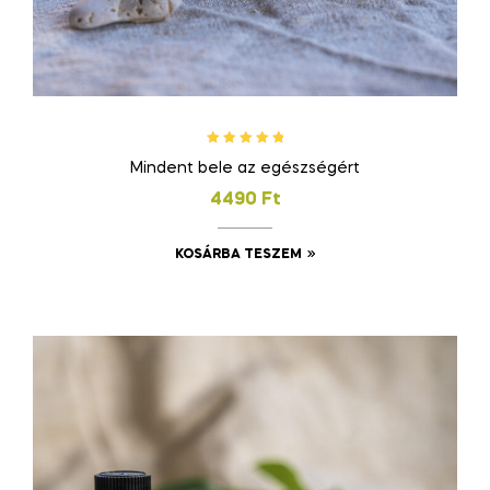
Értékelés:
Mindent bele az egészségért
5.00
/ 5
4490
Ft
KOSÁRBA TESZEM