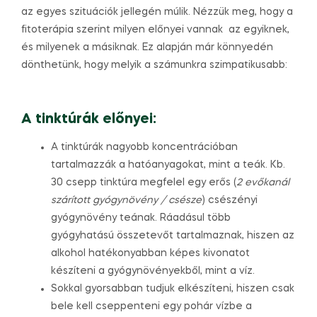
az egyes szituációk jellegén múlik. Nézzük meg, hogy a
fitoterápia szerint milyen előnyei vannak az egyiknek,
és milyenek a másiknak. Ez alapján már könnyedén
dönthetünk, hogy melyik a számunkra szimpatikusabb:
A tinktúrák előnyei:
A tinktúrák nagyobb koncentrációban
tartalmazzák a hatóanyagokat, mint a teák. Kb.
30 csepp tinktúra megfelel egy erős (
2 evőkanál
szárított gyógynövény / csésze
) csészényi
gyógynövény teának. Ráadásul több
gyógyhatású összetevőt tartalmaznak, hiszen az
alkohol hatékonyabban képes kivonatot
készíteni a gyógynövényekből, mint a víz.
Sokkal gyorsabban tudjuk elkészíteni, hiszen csak
bele kell cseppenteni egy pohár vízbe a