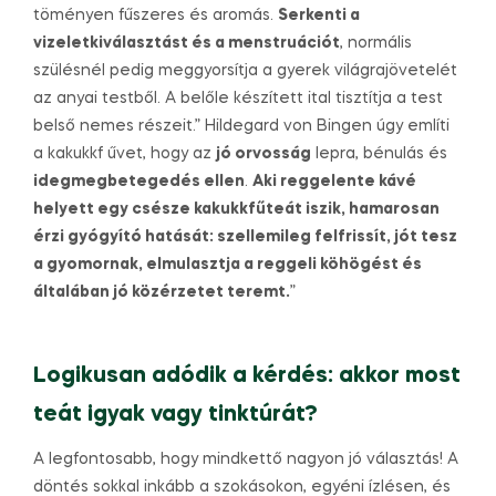
töményen fűszeres és aromás.
Serkenti a
vizeletkiválasztást és a menstruációt
, normális
szülésnél pedig meggyorsítja a gyerek világrajövetelét
az anyai testből. A belőle készített ital tisztítja a test
belső nemes részeit.” Hildegard von Bingen úgy említi
a kakukkf űvet, hogy az
jó orvosság
lepra, bénulás és
idegmegbetegedés ellen
.
Aki reggelente kávé
helyett egy csésze kakukkfűteát iszik, hamarosan
érzi gyógyító hatását: szellemileg felfrissít, jót tesz
a gyomornak, elmulasztja a reggeli köhögést és
általában jó közérzetet teremt.
”
Logikusan adódik a kérdés: akkor most
teát igyak vagy tinktúrát?
A legfontosabb, hogy mindkettő nagyon jó választás! A
döntés sokkal inkább a szokásokon, egyéni ízlésen, és