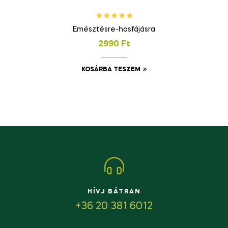
Értékelés:
Emésztésre-hasfájásra
5.00
/ 5
2990
Ft
KOSÁRBA TESZEM
HÍVJ BÁTRAN
+36 20 381 6012