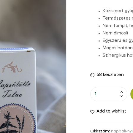
értékelés
alapján
Közismert gyó
Természetes m
Nem tompít, 
Nem álmosít
Egyszerű és g
Magas hatóan
Szinergikus ha
58 készleten
Add to wishlist
Cikkszám:
nappali-n