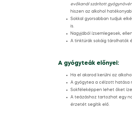
evőkanál szárított gyógynövén
hiszen az alkohol hatékonyab
Sokkal gyorsabban tudjuk elké
is.
Nagyjából ízsemlegesek, ellen
A tinktúrák sokáig tárolhatók 
A gyógyteák előnyei:
Ha el akarod kerülni az alkoho
A gyógytea a célzott hatása m
Sokféleképpen lehet őket ízes
A teázáshoz tartozhat egy n
érzetét segítik elő.