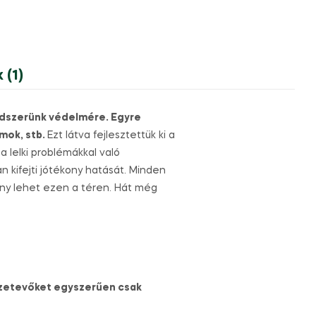
 (1)
endszerünk védelmére. Egyre
mok, stb.
Ezt látva fejlesztettük ki a
a lelki problémákkal való
 kifejti jótékony hatását. Minden
ékony lehet ezen a téren. Hát még
szetevőket egyszerűen csak