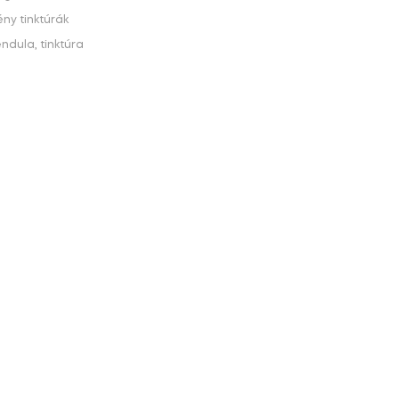
y tinktúrák
endula
,
tinktúra