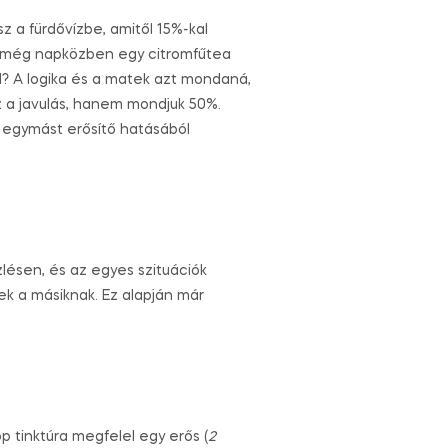
 a fürdővízbe, amitől 15%-kal
z még napközben egy citromfűtea
od? A logika és a matek azt mondaná,
 a javulás, hanem mondjuk 50%.
k egymást erősítő hatásából
zlésen, és az egyes szituációk
ek a másiknak. Ez alapján már
 tinktúra megfelel egy erős (
2