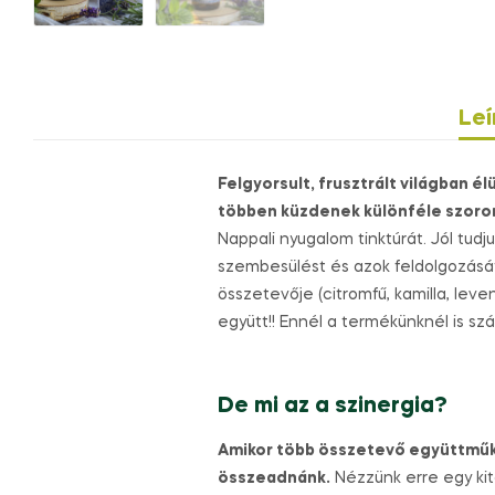
Leí
Felgyorsult, frusztrált világban 
többen küzdenek különféle szoro
Nappali nyugalom tinktúrát. Jól tudj
szembesülést és azok feldolgozását,
összetevője (citromfű, kamilla, leve
együtt!! Ennél a termékünknél is szá
De mi az a szinergia?
Amikor több összetevő együttműk
összeadnánk.
Nézzünk erre egy kita