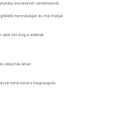
yhatású összetevőt tartalmaznak,
egfelelő mennyiséget és már ihatjuk
akár két évig is elállnak.
bb választás lehet.
 csésze mind-mind a megnyugvás