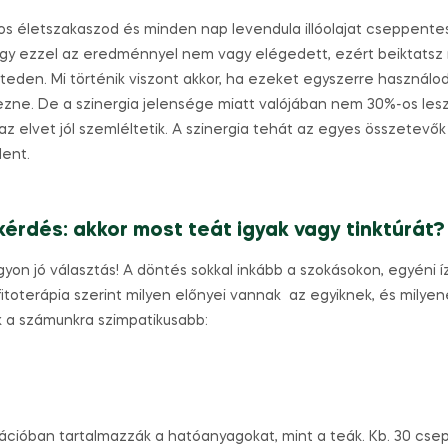
os életszakaszod és minden nap levendula illóolajat cseppentesz
hogy ezzel az eredménnyel nem vagy elégedett, ezért beiktats
érzeteden. Mi történik viszont akkor, ha ezeket egyszerre használ
zne. De a szinergia jelensége miatt valójában nem 30%-os lesz
z elvet jól szemléltetik. A szinergia tehát az egyes összetevő
lent.
érdés: akkor most teát igyak vagy tinktúrát?
on jó választás! A döntés sokkal inkább a szokásokon, egyéni í
fitoterápia szerint milyen előnyei vannak az egyiknek, és milyen
 a számunkra szimpatikusabb:
ációban tartalmazzák a hatóanyagokat, mint a teák. Kb. 30 csepp