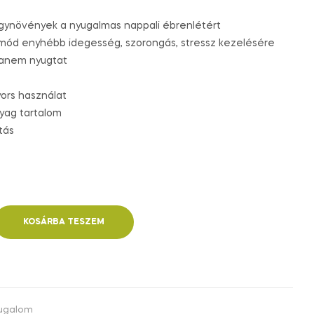
gynövények a nyugalmas nappali ébrenlétért
ód enyhébb idegesség, szorongás, stressz kezelésére
hanem nyugtat
yors használat
yag tartalom
tás
KOSÁRBA TESZEM
yugalom