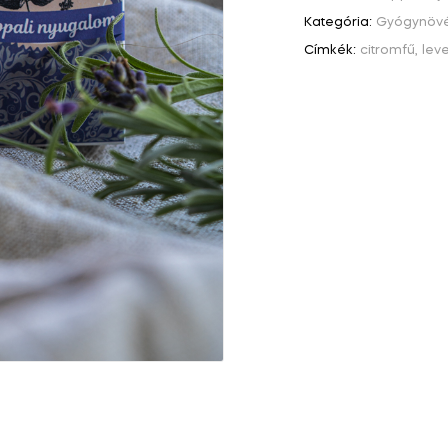
Kategória:
Gyógynövén
Címkék:
citromfű
,
lev