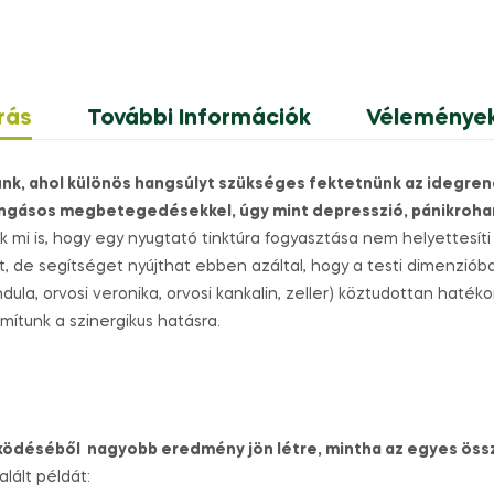
rás
További Információk
Vélemények
élünk, ahol különös hangsúlyt szükséges fektetnünk az idegr
ngásos megbetegedésekkel, úgy mint depresszió, pánikroha
uk mi is, hogy egy nyugtató tinktúra fogyasztása nem helyettesíti 
 de segítséget nyújthat ebben azáltal, hogy a testi dimenzióban
ndula, orvosi veronika, orvosi kankalin, zeller) köztudottan hat
mítunk a szinergikus hatásra.
ödéséből nagyobb eredmény jön létre, mintha az egyes ös
lált példát: