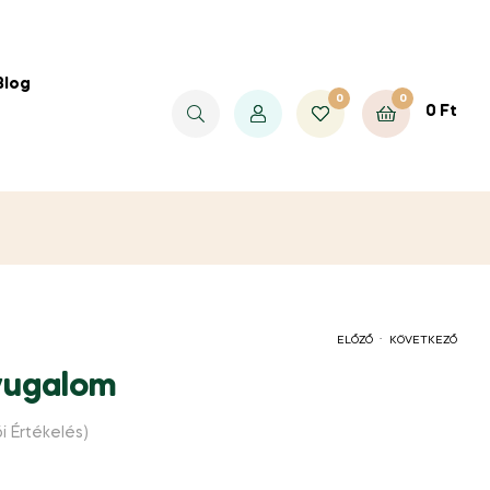
Blog
0
0
0
Ft
.
ELŐZŐ
KÖVETKEZŐ
yugalom
2990
2990
FT
FT
i Értékelés)