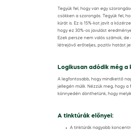
Tegyük fel, hogy van egy szorongás
csökken a szorongás. Tegyük fel, 
kúrát is. Ez is 15%-kot javít a köz
hogy ez 30%-os javulást eredménye
Ezek persze nem valós számok, de a
létrejövő erőteljes, pozitív hatást je
Logikusan adódik még a k
A legfontosabb, hogy mindkettő nagy
jellegén múlik. Nézzük meg, hogy a 
könnyedén dönthetünk, hogy melyik
A tinktúrák előnyei:
A tinktúrák nagyobb koncentr