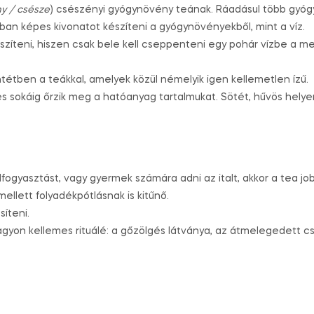
y / csésze
) csészényi gyógynövény teának. Ráadásul több gyóg
ban képes kivonatot készíteni a gyógynövényekből, mint a víz.
szíteni, hiszen csak bele kell cseppenteni egy pohár vízbe a m
tétben a teákkal, amelyek közül némelyik igen kellemetlen ízű.
és sokáig őrzik meg a hatóanyag tartalmukat. Sötét, hűvös helyen 
lfogyasztást, vagy gyermek számára adni az italt, akkor a tea jo
ellett folyadékpótlásnak is kitűnő.
íteni.
agyon kellemes rituálé: a gőzölgés látványa, az átmelegedett