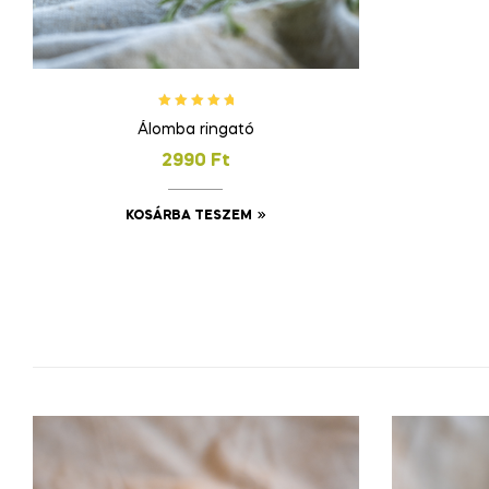
Értékelés:
Álomba ringató
5.00
/ 5
2990
Ft
KOSÁRBA TESZEM