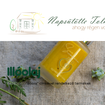
Illóolaj
Kezdőlap
“illóolaj” címkével rendelkező termékek