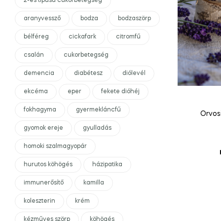
2-es típusú cukorbetegség
aranyvessző
bodza
bodzaszörp
bélféreg
cickafark
citromfű
csalán
cukorbetegség
demencia
diabétesz
diólevél
ekcéma
eper
fekete dióhéj
fokhagyma
gyermekláncfű
Orvosi
gyomok ereje
gyulladás
homoki szalmagyopár
hurutos köhögés
házipatika
immunerősítő
kamilla
koleszterin
krém
kézműves szörp
köhögés