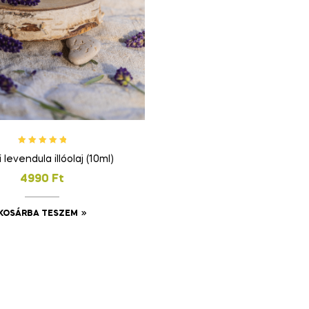
Értékelés:
 levendula illóolaj (10ml)
5.00
/ 5
4990
Ft
KOSÁRBA TESZEM