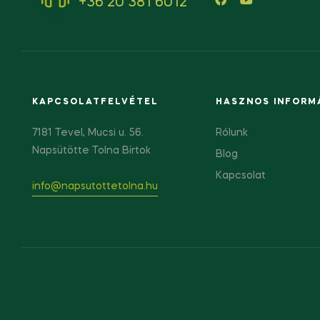
+36 20 381 6012
KAPCSOLATFELVÉTEL
HASZNOS INFORM
7181 Tevel, Mucsi u. 56.
Rólunk
Napsütötte Tolna Birtok
Blog
Kapcsolat
info@napsutottetolna.hu