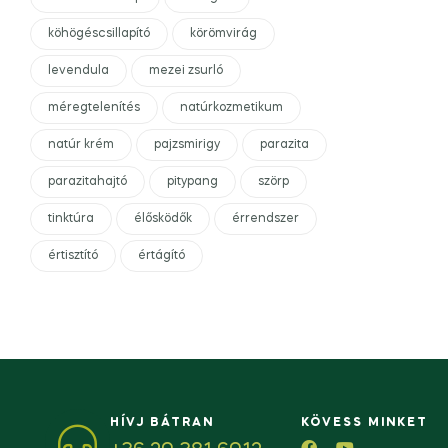
köhögéscsillapító
körömvirág
levendula
mezei zsurló
méregtelenítés
natúrkozmetikum
natúr krém
pajzsmirigy
parazita
parazitahajtó
pitypang
szörp
tinktúra
élősködők
érrendszer
értisztító
értágító
HÍVJ BÁTRAN
KÖVESS MINKET