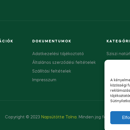
ÁCIÓK
DOKUMENTUMOK
KATEGÓR
Adatkezelési tájékoztató
Sziszi nat
Általános szerződési feltételek
Gyógynövén
Szállítási feltételek
Levendulás
Impresszum
A kényelme
közösségi f
reklámozás
tájékoztató
Sütinyilatk
Copyright © 2023
Napsütötte Tolna.
Minden jog fenntartva.
Elf