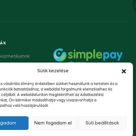
IÁK
úrkozmetikumok
y tinktúrák
Sütik kezelése
 termékek
s vásárlási élmény érdekében sütiket használunk a tartalom és a
unkciók biztosításához, a weboldal forgalmunk elemzéséhez és
 céljából. A weboldalunkon megtekintheti az Adatkezelési
nkat, Ön bármikor módosíthatja vagy visszavonhatja a
ozathoz való hozzájárulását.
ogadom
Nem fogadom el
Süti beállítások