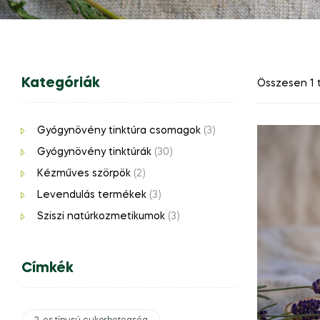
Kategóriák
Összesen 1 t
Gyógynövény tinktúra csomagok
(3)
Gyógynövény tinktúrák
(30)
Kézműves szörpök
(2)
Levendulás termékek
(3)
Sziszi natúrkozmetikumok
(3)
Címkék