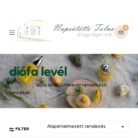
0
diófa levél
Kezdőlap
“diófa levél” címkével rendelkező
termékek
FILTER