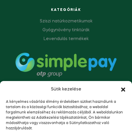
KATEGÓRIÁK
Sziszi natúrkozmetikumok
Gyógynövény tinktúrák
Levendulás termékek
Sütik kezelése
A kényelmes vásárlási élmény érdekében sütiket használunk a
tartalom és a közösségi funkciók biztosításához, a weboldal
forgalmunk elemzéséhez és reklámozás céljából. A weboldalunkon
megtekintheti az Adatkezelési tájékoztatónkat, Ön bármikor
módosíthatja vagy visszavonhatja a Sütinyilatkozathoz való
hozzájárulását.