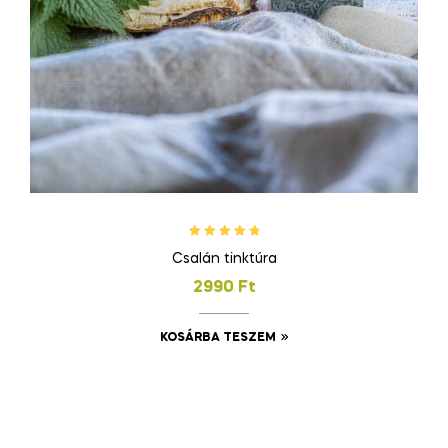
Értékelés:
Csalán tinktúra
5.00
/ 5
2990
Ft
KOSÁRBA TESZEM