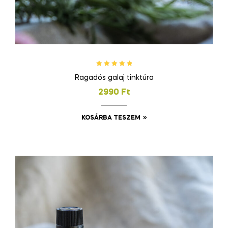
Értékelés:
Ragadós galaj tinktúra
5.00
/ 5
2990
Ft
KOSÁRBA TESZEM