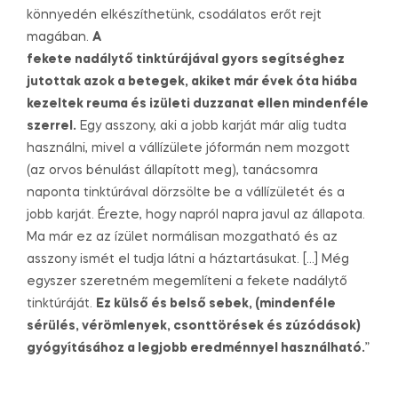
könnyedén elkészíthetünk, csodálatos erőt rejt
magában.
A
fekete nadálytő tinktúrájával gyors segítséghez
jutottak azok a betegek, akiket már évek óta hiába
kezeltek reuma és izületi duzzanat ellen mindenféle
szerrel.
Egy asszony, aki a jobb karját már alig tudta
használni, mivel a vállízülete jóformán nem mozgott
(az orvos bénulást állapított meg), tanácsomra
naponta tinktúrával dörzsölte be a vállízületét és a
jobb karját. Érezte, hogy napról napra javul az állapota.
Ma már ez az ízület normálisan mozgatható és az
asszony ismét el tudja látni a háztartásukat. […] Még
egyszer szeretném megemlíteni a fekete nadálytő
tinktúráját.
Ez külső és belső sebek, (mindenféle
sérülés, vérömlenyek, csonttörések és zúzódások)
gyógyításához a legjobb eredménnyel használható.
”