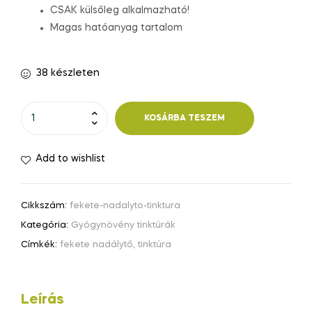
CSAK külsőleg alkalmazható!
Magas hatóanyag tartalom
38 készleten
KOSÁRBA TESZEM
Add to wishlist
Cikkszám:
fekete-nadalyto-tinktura
Kategória:
Gyógynövény tinktúrák
Címkék:
fekete nadálytő
,
tinktúra
Leírás