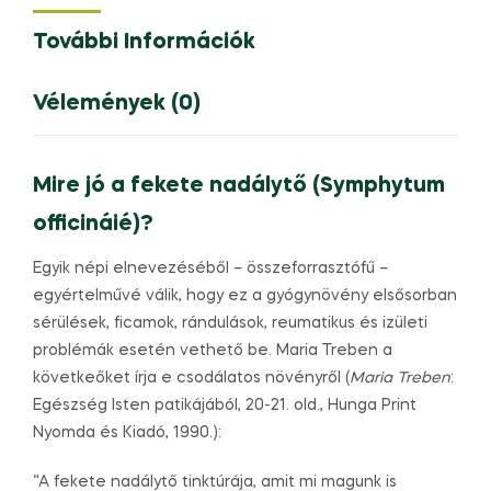
További Információk
Vélemények (0)
Mire jó a fekete nadálytő (Symphytum
officináié)?
Egyik népi elnevezéséből – összeforrasztófű –
egyértelművé válik, hogy ez a gyógynövény elsősorban
sérülések, ficamok, rándulások, reumatikus és izületi
problémák esetén vethető be. Maria Treben a
követkeőket írja e csodálatos növényről (
Maria Treben
:
Egészség Isten patikájából, 20-21. old., Hunga Print
Nyomda és Kiadó, 1990.):
“A fekete nadálytő tinktúrája, amit mi magunk is