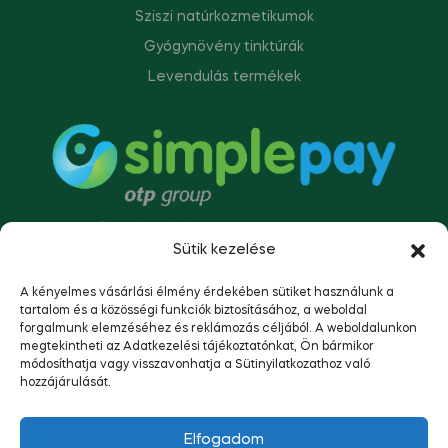
Sziszi natúrkozmetikumok
Gyógynövény tinktúrák
Levendulás termékek
Sütik kezelése
A kényelmes vásárlási élmény érdekében sütiket használunk a
tartalom és a közösségi funkciók biztosításához, a weboldal
forgalmunk elemzéséhez és reklámozás céljából. A weboldalunkon
megtekintheti az Adatkezelési tájékoztatónkat, Ön bármikor
módosíthatja vagy visszavonhatja a Sütinyilatkozathoz való
hozzájárulását.
Copyright © 2023
Napsütötte Tolna.
Minden jog
Elfogadom